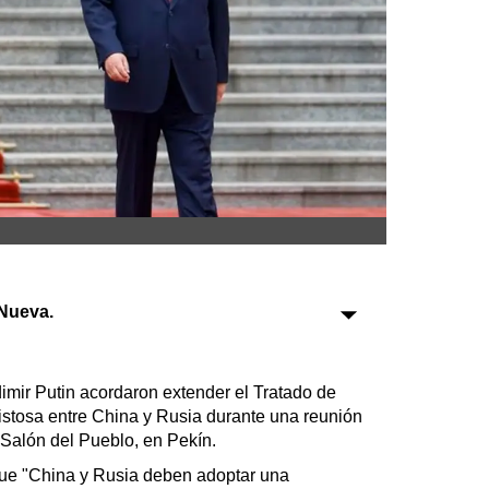
Sociedad
Tecnología
Turismo
Salud
Es viral
Nueva.
Farmacias
Transportes
Loterías
dimir Putin acordaron extender el Tratado de
Datos Útiles
tosa entre China y Rusia durante una reunión
Fúnebres
 Salón del Pueblo, en Pekín.
Edictos
 que "China y Rusia deben adoptar una