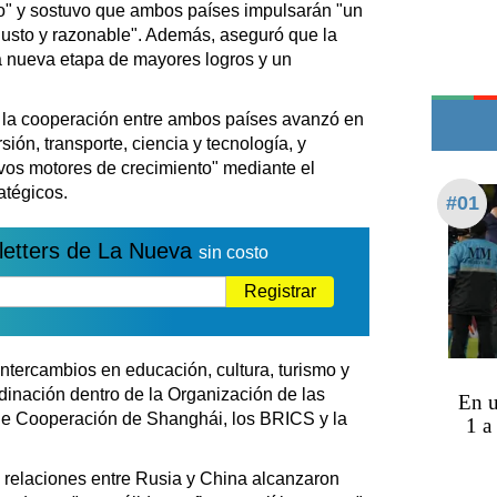
Teléfonos de urgencia
zo" y sostuvo que ambos países impulsarán "un
usto y razonable". Además, aseguró que la
na nueva etapa de mayores logros y un
 la cooperación entre ambos países avanzó en
ión, transporte, ciencia y tecnología, y
vos motores de crecimiento" mediante el
atégicos.
#01
letters de La Nueva
sin costo
Registrar
 intercambios en educación, cultura, turismo y
rdinación dentro de la Organización de las
En u
de Cooperación de Shanghái, los BRICS y la
1 a
s relaciones entre Rusia y China alcanzaron