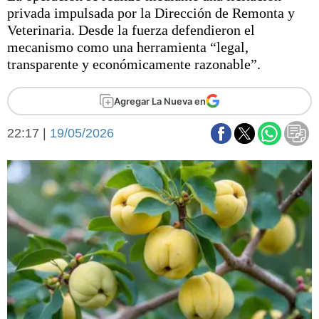
Básquetbol
privada impulsada por la Dirección de Remonta y
Fútbol
Veterinaria. Desde la fuerza defendieron el
mecanismo como una herramienta “legal,
Federal A
transparente y económicamente razonable”.
Aplausos
Arte y cultura
Cines
Agregar La Nueva en
Economía y finanzas
Economía y campo
Con el campo
22:17 |
19/05/2026
Espacio empresas
Sociedad
Sociedad y tiempo
libre
Tecnología
Turismo
Salud
Es viral
El tiempo
Fúnebres
Clasificados