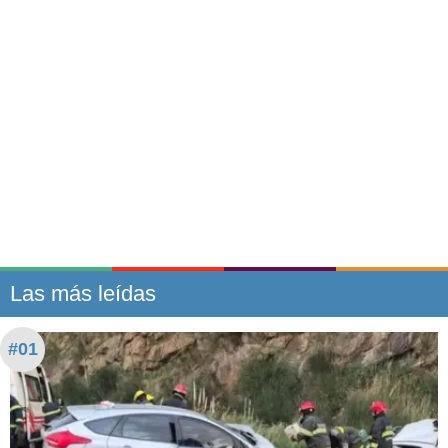
Las más leídas
#01