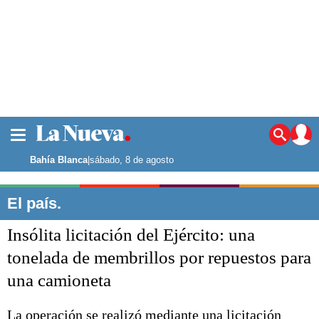
La ciudad
Noticias
Bahía Blanca
|
sábado, 8 de agosto
Punta Alta
La región
El país.
El país
Insólita licitación del Ejército: una
El mundo
Seguridad
tonelada de membrillos por repuestos para
Opinión
una camioneta
Escenario Olímpico
Deportes
Liga del Sur
La operación se realizó mediante una licitación