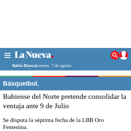
La ciudad
Noticias
Bahía Blanca
|
viernes, 7 de agosto
Punta Alta
La región
Básquetbol.
El país
Bahiense del Norte pretende consolidar la
El mundo
Seguridad
ventaja ante 9 de Julio
Opinión
Escenario Olímpico
Se disputa la séptima fecha de la LBB Oro
Deportes
Femenina.
Liga del Sur