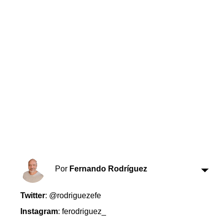
Horóscopo
Suplementos
Farmacias
Servicios
Transportes
Loterías
Datos Útiles
Fúnebres
Edictos
Teléfonos de urgencia
Por
Fernando Rodríguez
Twitter
: @rodriguezefe
Instagram
: ferodriguez_