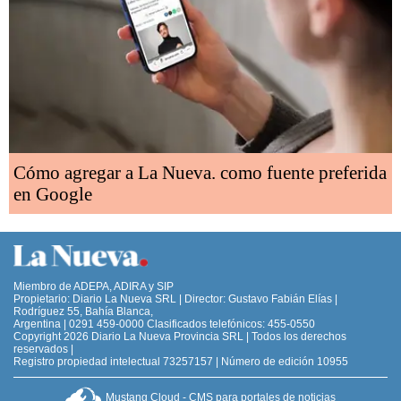
Cómo agregar a La Nueva. como fuente preferida
en Google
Miembro de ADEPA, ADIRA y SIP
Propietario: Diario La Nueva SRL | Director: Gustavo Fabián Elías |
Rodríguez 55, Bahía Blanca,
Argentina | 0291 459-0000 Clasificados telefónicos: 455-0550
Copyright 2026 Diario La Nueva Provincia SRL | Todos los derechos
reservados |
Registro propiedad intelectual 73257157 | Número de edición 10955
Mustang Cloud - CMS para portales de noticias