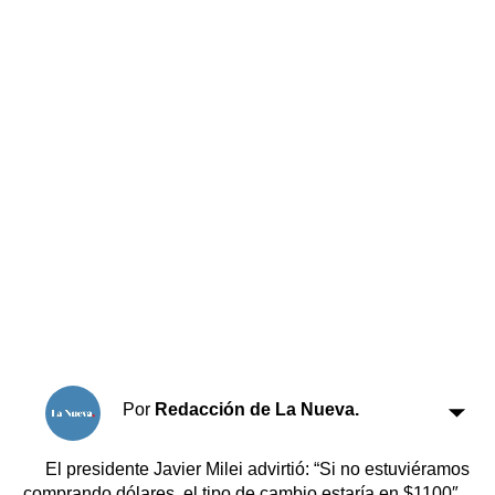
Horóscopo
Suplementos
Farmacias
Servicios
Transportes
Loterías
Datos Útiles
Fúnebres
Edictos
Teléfonos de urgencia
Por
Redacción de La Nueva.
El presidente Javier Milei advirtió: “Si no estuviéramos
comprando dólares, el tipo de cambio estaría en $1100″.