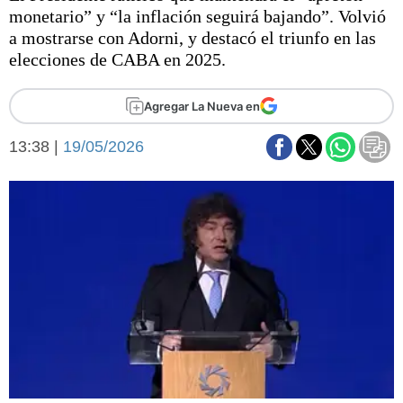
Básquetbol
monetario” y “la inflación seguirá bajando”. Volvió
Fútbol
a mostrarse con Adorni, y destacó el triunfo en las
elecciones de CABA en 2025.
Federal A
Aplausos
Arte y cultura
Agregar La Nueva en
Cines
Economía y finanzas
Economía y campo
13:38 |
19/05/2026
Con el campo
Espacio empresas
Sociedad
Sociedad y tiempo
libre
Tecnología
Turismo
Salud
Es viral
El tiempo
Fúnebres
Clasificados