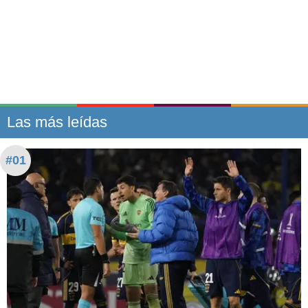
Las más leídas
#01