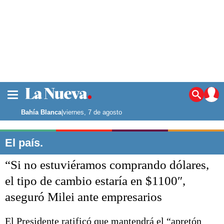
La ciudad
Noticias
Bahía Blanca
|
viernes, 7 de agosto
Punta Alta
La región
El país.
El país
“Si no estuviéramos comprando dólares,
El mundo
Seguridad
el tipo de cambio estaría en $1100″,
Opinión
aseguró Milei ante empresarios
Escenario Olímpico
Deportes
Liga del Sur
El Presidente ratificó que mantendrá el “apretón