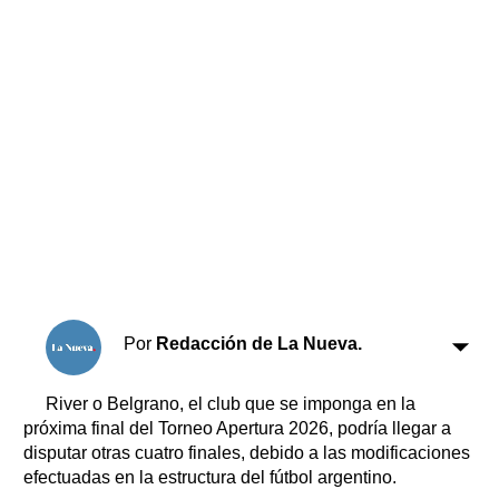
Horóscopo
Suplementos
Farmacias
Servicios
Transportes
Loterías
Datos Útiles
Fúnebres
Edictos
Teléfonos de urgencia
Por
Redacción de La Nueva.
River o Belgrano, el club que se imponga en la
próxima final del Torneo Apertura 2026, podría llegar a
disputar otras cuatro finales, debido a las modificaciones
efectuadas en la estructura del fútbol argentino.