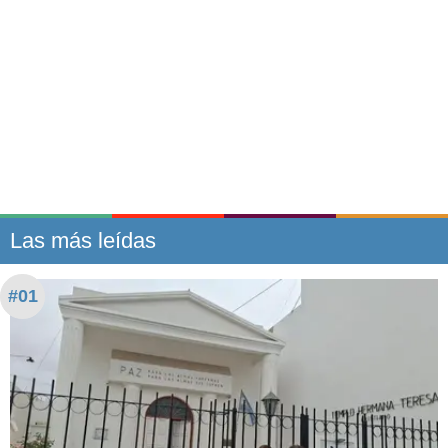
Las más leídas
#01