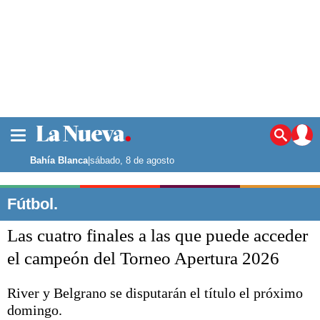
La ciudad
Noticias
Bahía Blanca
|
sábado, 8 de agosto
Punta Alta
La región
Fútbol.
El país
Las cuatro finales a las que puede acceder
El mundo
Seguridad
el campeón del Torneo Apertura 2026
Opinión
Escenario Olímpico
River y Belgrano se disputarán el título el próximo
Deportes
domingo.
Liga del Sur