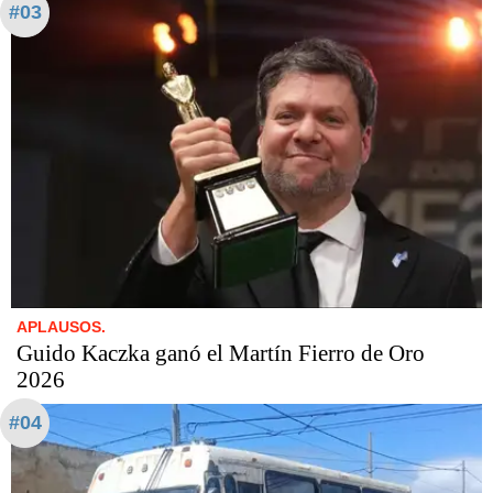
#03
APLAUSOS.
Guido Kaczka ganó el Martín Fierro de Oro
2026
#04