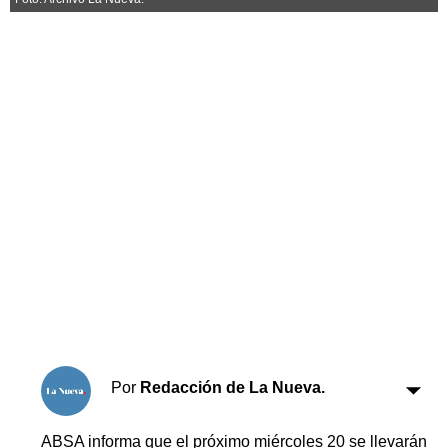
Horóscopo
Suplementos
Farmacias
Servicios
Transportes
Loterías
Datos Útiles
Fúnebres
Edictos
Teléfonos de urgencia
Por
Redacción de La Nueva.
ABSA informa que el próximo miércoles 20 se llevarán