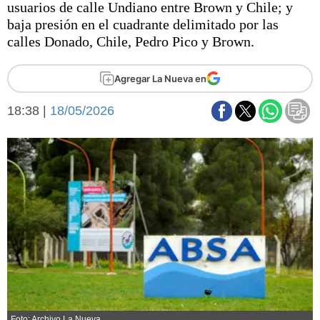
usuarios de calle Undiano entre Brown y Chile; y
Básquetbol
baja presión en el cuadrante delimitado por las
Fútbol
calles Donado, Chile, Pedro Pico y Brown.
Federal A
Aplausos
Arte y cultura
Agregar La Nueva en
Cines
Economía y finanzas
18:38 |
Economía y campo
18/05/2026
Con el campo
Espacio empresas
Sociedad
Sociedad y tiempo
libre
Tecnología
Turismo
Salud
Es viral
El tiempo
Fúnebres
Clasificados
Foto: Archivo La Nueva.