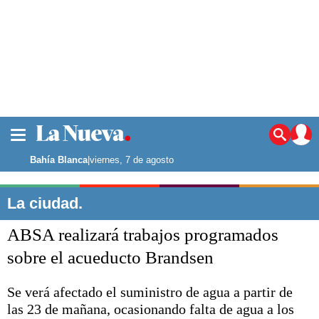
La ciudad
Noticias
Bahía Blanca
|
viernes, 7 de agosto
Punta Alta
La región
La ciudad.
El país
ABSA realizará trabajos programados
El mundo
Seguridad
sobre el acueducto Brandsen
Opinión
Escenario Olímpico
Se verá afectado el suministro de agua a partir de
Deportes
las 23 de mañana, ocasionando falta de agua a los
Liga del Sur