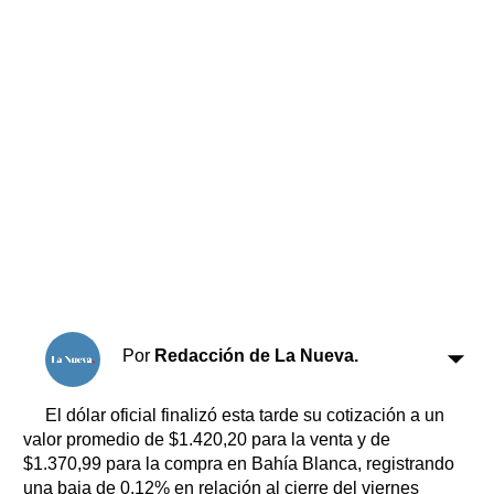
Horóscopo
Suplementos
Farmacias
Servicios
Transportes
Loterías
Datos Útiles
Fúnebres
Edictos
Teléfonos de urgencia
Por
Redacción de La Nueva.
El dólar oficial finalizó esta tarde su cotización a un
valor promedio de $1.420,20 para la venta y de
$1.370,99 para la compra en Bahía Blanca, registrando
una baja de 0,12% en relación al cierre del viernes