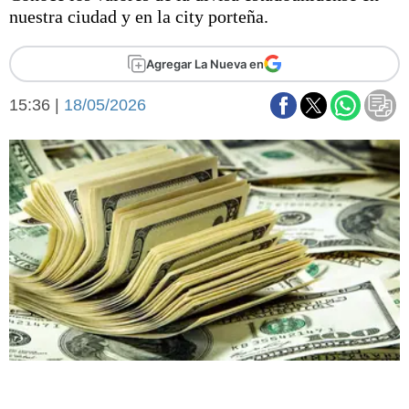
Básquetbol
nuestra ciudad y en la city porteña.
Fútbol
Federal A
Agregar La Nueva en
Aplausos
Arte y cultura
15:36 |
18/05/2026
Cines
Economía y finanzas
Economía y campo
Con el campo
Espacio empresas
Sociedad
Sociedad y tiempo
libre
Tecnología
Turismo
Salud
Es viral
El tiempo
Fúnebres
Clasificados