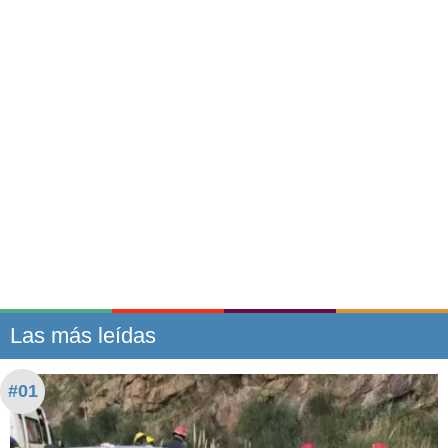
Las más leídas
#01