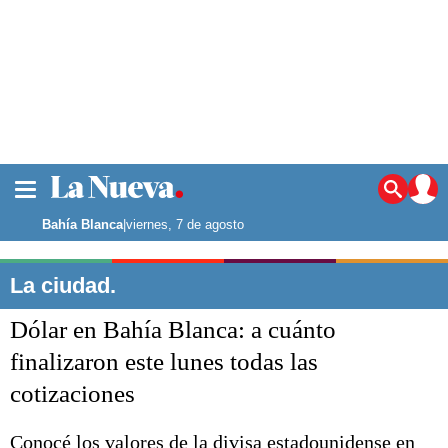
La ciudad
Noticias
Bahía Blanca
|
viernes, 7 de agosto
Punta Alta
La región
La ciudad.
El país
Dólar en Bahía Blanca: a cuánto
El mundo
Seguridad
finalizaron este lunes todas las
Opinión
cotizaciones
Escenario Olímpico
Deportes
Liga del Sur
Conocé los valores de la divisa estadounidense en