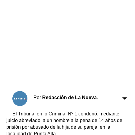
Horóscopo
Suplementos
Farmacias
Servicios
Transportes
Loterías
Datos Útiles
Fúnebres
Edictos
Teléfonos de urgencia
Por
Redacción de La Nueva.
El Tribunal en lo Criminal Nº 1 condenó, mediante
juicio abreviado, a un hombre a la pena de 14 años de
prisión por abusado de la hija de su pareja, en la
localidad de Punta Alta.