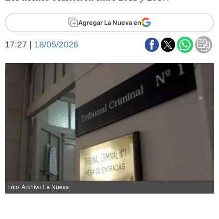
Básquetbol
Fútbol
Agregar La Nueva en
Federal A
17:27 |
18/05/2026
Aplausos
Arte y cultura
Cines
Economía y finanzas
Economía y campo
Con el campo
Espacio empresas
Sociedad
Sociedad y tiempo
libre
Tecnología
Turismo
Salud
Es viral
El tiempo
Foto: Archivo La Nueva.
Fúnebres
Clasificados