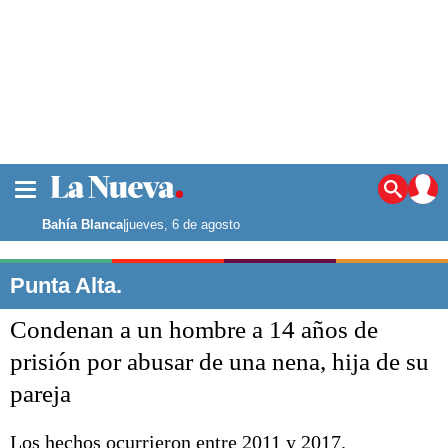
La ciudad
Noticias
Bahía Blanca
|
jueves, 6 de agosto
Punta Alta
La región
Punta Alta.
El país
Condenan a un hombre a 14 años de
El mundo
Seguridad
prisión por abusar de una nena, hija de su
Opinión
pareja
Escenario Olímpico
Deportes
Liga del Sur
Los hechos ocurrieron entre 2011 y 2017.