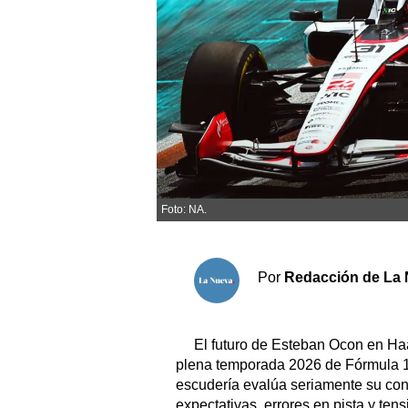
Sociedad y tiempo libre
El tiempo
Fúnebres
Clasificados
Foto: NA.
Horóscopo
Suplementos
Servicios
Por
Redacción de La 
El futuro de Esteban Ocon en Ha
plena temporada 2026 de Fórmula 1,
escudería evalúa seriamente su con
expectativas, errores en pista y ten