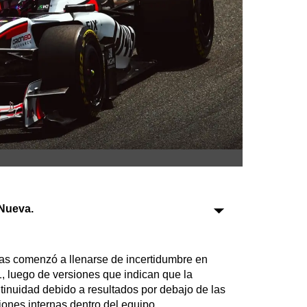
Sociedad
Tecnología
Turismo
Salud
Es viral
Farmacias
Nueva.
Transportes
Loterías
Datos Útiles
as comenzó a llenarse de incertidumbre en
 luego de versiones que indican que la
Fúnebres
tinuidad debido a resultados por debajo de las
Edictos
siones internas dentro del equipo.