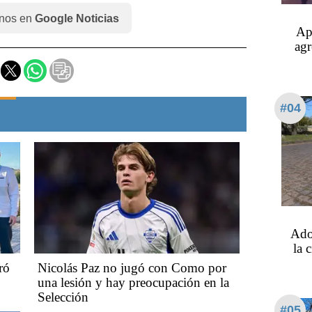
nos en
Google Noticias
Ap
agr
#04
Ado
la 
ró
Nicolás Paz no jugó con Como por
una lesión y hay preocupación en la
Selección
#05