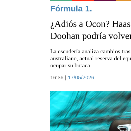
Noticias
Fórmula 1.
¿Adiós a Ocon? Haas
Doohan podría volver 
La escudería analiza cambios tras 
Deportes
australiano, actual reserva del e
ocupar su butaca.
16:36 |
17/05/2026
Arte y cultura
Economía y campo