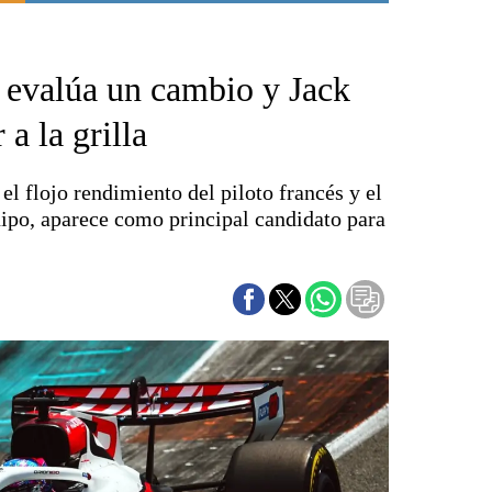
Punta Alta
La región
 evalúa un cambio y Jack
El país
El mundo
a la grilla
Seguridad
Opinión
el flojo rendimiento del piloto francés y el
Escenario Olímpico
quipo, aparece como principal candidato para
Liga del Sur
Básquetbol
Fútbol
Federal A
Aplausos
Cines
Economía y finanzas
Con el campo
Espacio empresas