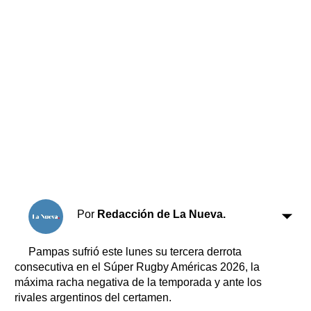
Horóscopo
Suplementos
Farmacias
Servicios
Transportes
Loterías
Datos Útiles
Fúnebres
Edictos
Teléfonos de urgencia
Por
Redacción de La Nueva.
Pampas sufrió este lunes su tercera derrota
consecutiva en el Súper Rugby Américas 2026, la
máxima racha negativa de la temporada y ante los
rivales argentinos del certamen.