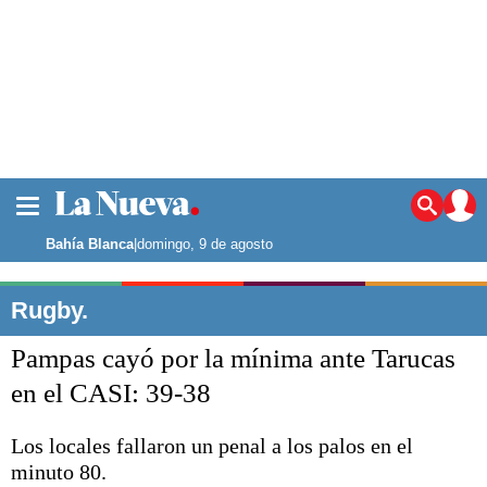
La ciudad
Noticias
Bahía Blanca
|
domingo, 9 de agosto
Punta Alta
La región
Rugby.
El país
Pampas cayó por la mínima ante Tarucas
El mundo
Seguridad
en el CASI: 39-38
Opinión
Escenario Olímpico
Los locales fallaron un penal a los palos en el
Deportes
minuto 80.
Liga del Sur