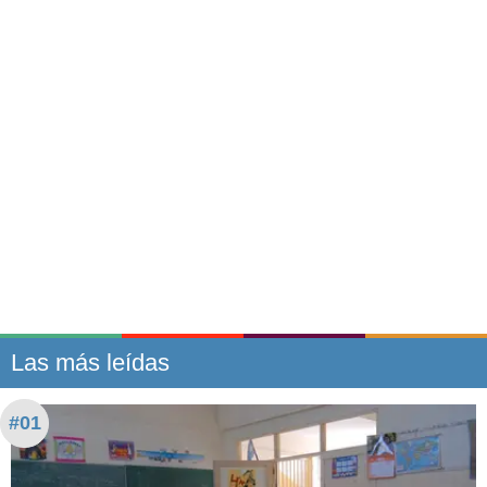
Las más leídas
#01