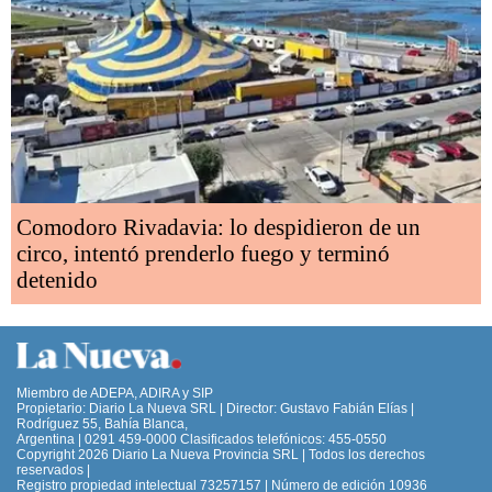
Comodoro Rivadavia: lo despidieron de un
circo, intentó prenderlo fuego y terminó
detenido
Miembro de ADEPA, ADIRA y SIP
Propietario: Diario La Nueva SRL | Director: Gustavo Fabián Elías |
Rodríguez 55, Bahía Blanca,
Argentina | 0291 459-0000 Clasificados telefónicos: 455-0550
Copyright 2026 Diario La Nueva Provincia SRL | Todos los derechos
reservados |
Registro propiedad intelectual 73257157 | Número de edición 10936