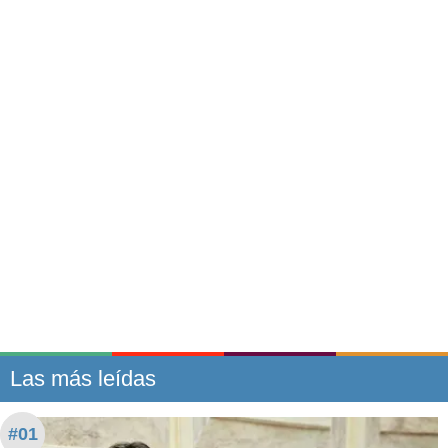
Las más leídas
#01