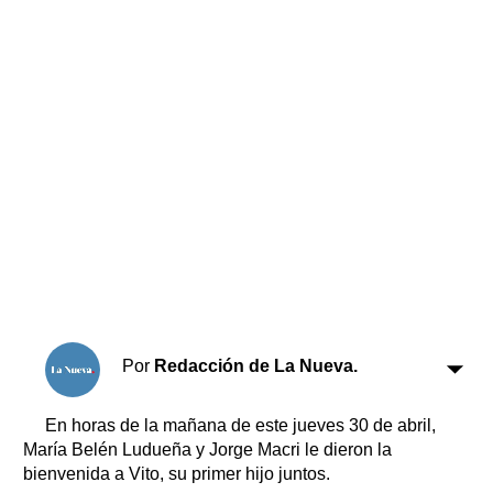
Horóscopo
Suplementos
Farmacias
Servicios
Transportes
Loterías
Datos Útiles
Fúnebres
Edictos
Teléfonos de urgencia
Por
Redacción de La Nueva.
En horas de la mañana de este jueves 30 de abril,
María Belén Ludueña y Jorge Macri le dieron la
bienvenida a Vito, su primer hijo juntos.