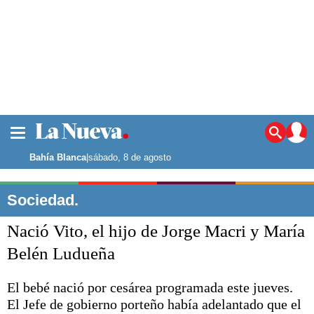
La ciudad
Noticias
Bahía Blanca
|
sábado, 8 de agosto
Punta Alta
La región
Sociedad.
El país
Nació Vito, el hijo de Jorge Macri y María
El mundo
Seguridad
Belén Ludueña
Opinión
Escenario Olímpico
El bebé nació por cesárea programada este jueves.
Deportes
El Jefe de gobierno porteño había adelantado que el
Liga del Sur