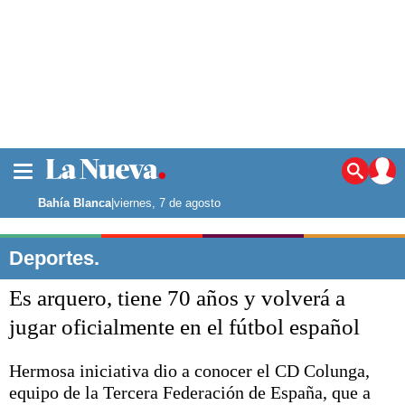
La ciudad
Noticias
Bahía Blanca
|
viernes, 7 de agosto
Punta Alta
La región
Deportes.
El país
Es arquero, tiene 70 años y volverá a
El mundo
Seguridad
jugar oficialmente en el fútbol español
Opinión
Escenario Olímpico
Hermosa iniciativa dio a conocer el CD Colunga,
Deportes
equipo de la Tercera Federación de España, que a
Liga del Sur