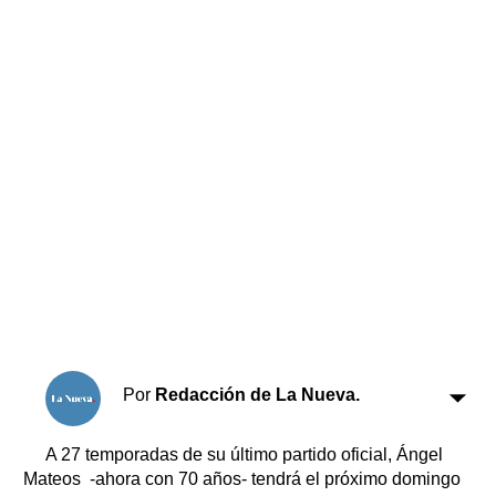
Horóscopo
Suplementos
Farmacias
Servicios
Transportes
Loterías
Datos Útiles
Fúnebres
Edictos
Teléfonos de urgencia
Por
Redacción de La Nueva.
A 27 temporadas de su último partido oficial, Ángel
Mateos -ahora con 70 años- tendrá el próximo domingo