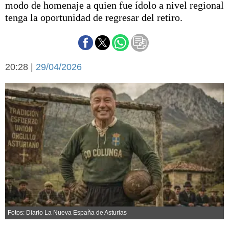
modo de homenaje a quien fue ídolo a nivel regional
Básquetbol
tenga la oportunidad de regresar del retiro.
Fútbol
Federal A
Aplausos
Arte y cultura
Cines
20:28 |
29/04/2026
Economía y finanzas
Economía y campo
Con el campo
Espacio empresas
Sociedad
Sociedad y tiempo
libre
Tecnología
Turismo
Salud
Es viral
El tiempo
Fúnebres
Fotos: Diario La Nueva España de Asturias
Clasificados