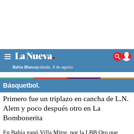
La ciudad
Noticias
Bahía Blanca
|
sábado, 8 de agosto
Punta Alta
La región
Básquetbol.
El país
Primero fue un triplazo en cancha de L.N.
El mundo
Seguridad
Alem y poco después otro en La
Opinión
Bombonerita
Escenario Olímpico
Deportes
Liga del Sur
En Bahía ganó Villa Mitre, por la LBB Oro que