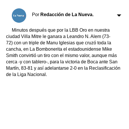
Clasificados
Horóscopo
Por
Redacción de La Nueva.
Suplementos
Farmacias
Servicios
Minutos después que por la LBB Oro en nuestra
Transportes
ciudad Villa Mitre le ganara a Leandro N. Alem (73-
72) con un triple de Manu Iglesias que cruzó toda la
Loterías
cancha, en La Bombonerita el estadounidense Mike
Datos Útiles
Smith convirtió un tiro con el mismo valor, aunque más
Fúnebres
cerca -y con tablero-, para la victoria de Boca ante San
Edictos
Martín, 83-81 y así adelantarse 2-0 en la Reclasificación
Teléfonos de urgencia
de la Liga Nacional.