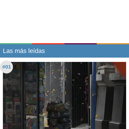
Las más leídas
#01