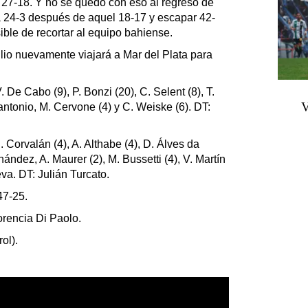
 27-18. Y no se quedó con eso al regreso de
l a 24-3 después de aquel 18-17 y escapar 42-
ible de recortar al equipo bahiense.
lio nuevamente viajará a Mar del Plata para
. De Cabo (9), P. Bonzi (20), C. Selent (8), T.
V
olantonio, M. Cervone (4) y C. Weiske (6). DT:
 I. Corvalán (4), A. Althabe (4), D. Álves da
ernández, A. Maurer (2), M. Bussetti (4), V. Martín
ieva. DT: Julián Turcato.
47-25.
orencia Di Paolo.
ol).