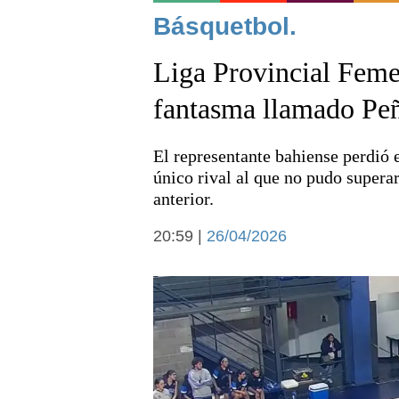
Noticias
Básquetbol.
Liga Provincial Femen
fantasma llamado Pe
El representante bahiense perdió 
Deportes
único rival al que no pudo supera
anterior.
20:59 |
26/04/2026
Arte y cultura
Economía y campo