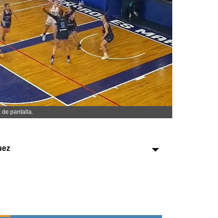
Sociedad
Tecnología
Turismo
Salud
Es viral
 de pantalla.
uez
Farmacias
Transportes
Loterías
Datos Útiles
Fúnebres