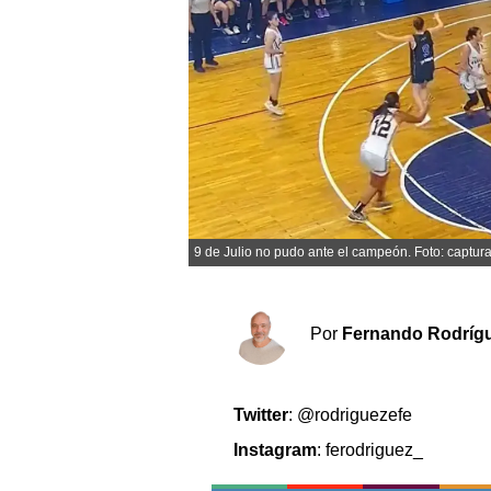
Sociedad y tiempo libre
El tiempo
Cartón Lleno
Fúnebres
9 de Julio no pudo ante el campeón. Foto: captura
Clasificados
Horóscopo
Suplementos
Por
Fernando Rodríg
Servicios
Twitter
: @rodriguezefe
Instagram
: ferodriguez_