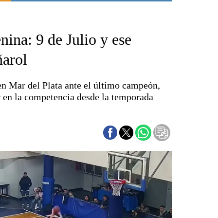
Punta Alta
La región
ina: 9 de Julio y ese
El país
El mundo
ñarol
Seguridad
Opinión
en Mar del Plata ante el último campeón,
Escenario Olímpico
r en la competencia desde la temporada
Liga del Sur
Básquetbol
Fútbol
Federal A
Aplausos
Cines
Economía y finanzas
Con el campo
Espacio empresas