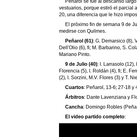
Peñarol se fue al descanso largo
vestuarios, porque estiró el parcia
20, una diferencia que le hizo impos
El próximo fin de semana 9 de Ju
medirse con Quilmes.
Peñarol (61)
: G. Demarsico (8), V
Dell'Olio (6), fi; M. Barbarino, S. C
Mariano Pinto.
9 de Julio (40)
: I. Larrasolo (12),
Florencia (5), I. Roldán (4), fi; E. F
(2), I. Sorzini, M.V. Flores (3) y T. N
Cuartos
: Peñarol, 13-6; 27-18 y 
Árbitros
: Dante Lavenziana y Fl
Cancha
: Domingo Robles (Peñar
El video partido completo
: