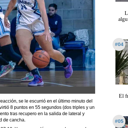
L
algu
#04
El f
eacción, se le escurrió en el último minuto del
irtió 8 puntos en 55 segundos (dos triples y un
nto tras recupero en la salida de lateral y
d de cancha.
#05