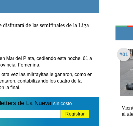
Edictos
Teléfonos de urgencia
disfrutará de las semifinales de la Liga
#01
 en Mar del Plata, cediendo esta noche, 61 a
Provincial Femenina.
otra vez las milrrayitas le ganaron, como en
ntaron, contabilizando los cuatro de la
 la final.
letters de La Nueva
sin costo
Vient
el al
Registrar