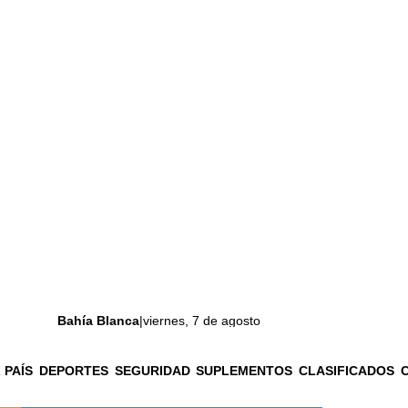
Bahía Blanca
|
viernes, 7 de agosto
 PAÍS
DEPORTES
SEGURIDAD
SUPLEMENTOS
CLASIFICADOS
La ciudad