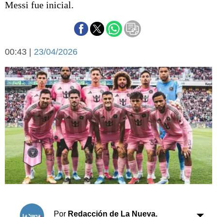
Messi fue inicial.
Básquetbol
Fútbol
Federal A
Aplausos
Arte y cultura
00:43 |
23/04/2026
Cines
Economía y finanzas
Economía y campo
Con el campo
Espacio empresas
Sociedad
Sociedad y tiempo
libre
Tecnología
Turismo
Salud
Es viral
El tiempo
Cartón Lleno
Fúnebres
Por
Redacción de La Nueva.