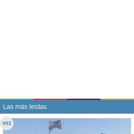
Las más leídas
#01