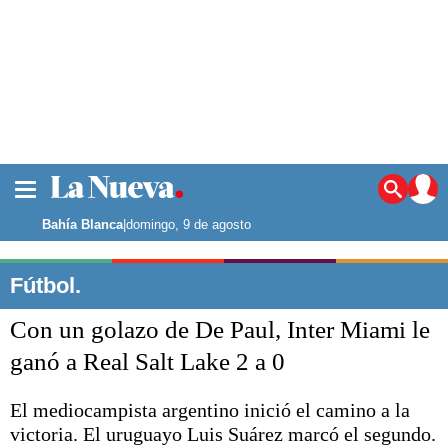
La ciudad
Noticias
Bahía Blanca
|
domingo, 9 de agosto
Punta Alta
La región
Fútbol.
El país
Con un golazo de De Paul, Inter Miami le
El mundo
Seguridad
ganó a Real Salt Lake 2 a 0
Opinión
Escenario Olímpico
El mediocampista argentino inició el camino a la
Deportes
victoria. El uruguayo Luis Suárez marcó el segundo.
Liga del Sur