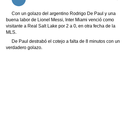
Clasificados
Horóscopo
Con un golazo del argentino Rodrigo De Paul y una
Suplementos
buena labor de Lionel Messi, Inter Miami venció como
visitante a Real Salt Lake por 2 a 0, en otra fecha de la
Farmacias
Servicios
MLS.
Transportes
De Paul destrabó el cotejo a falta de 8 minutos con un
Loterías
verdadero golazo.
Datos Útiles
Fúnebres
Edictos
Teléfonos de urgencia