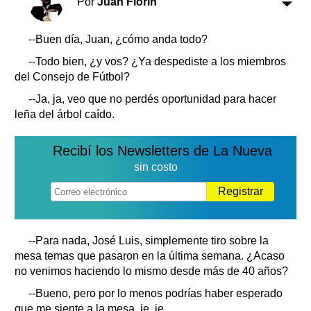
Por
Juan Florín
Clasificados
Horóscopo
--Buen día, Juan, ¿cómo anda todo?
Suplementos
--Todo bien, ¿y vos? ¿Ya despediste a los miembros
Farmacias
Servicios
del Consejo de Fútbol?
Transportes
--Ja, ja, veo que no perdés oportunidad para hacer
Loterías
leña del árbol caído.
Datos Útiles
Fúnebres
Recibí los Newsletters de La Nueva
Edictos
sin costo
Teléfonos de urgencia
Registrar
--Para nada, José Luis, simplemente tiro sobre la
mesa temas que pasaron en la última semana. ¿Acaso
no venimos haciendo lo mismo desde más de 40 años?
--Bueno, pero por lo menos podrías haber esperado
que me siente a la mesa, je, je.