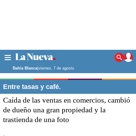
La ciudad
Noticias
Bahía Blanca
|
viernes, 7 de agosto
Punta Alta
La región
Entre tasas y café.
El país
Caída de las ventas en comercios, cambió
El mundo
Seguridad
de dueño una gran propiedad y la
Opinión
trastienda de una foto
Escenario Olímpico
Deportes
Liga del Sur
.