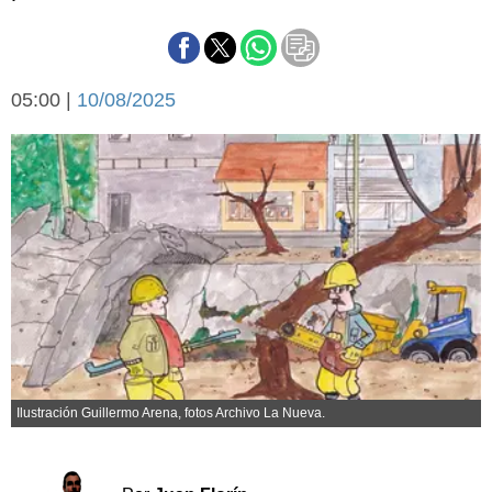
Básquetbol
Fútbol
Federal A
05:00 |
10/08/2025
Aplausos
Arte y cultura
Cines
Economía y finanzas
Economía y campo
Con el campo
Espacio empresas
Sociedad
Sociedad y tiempo
libre
Tecnología
Turismo
Salud
Es viral
El tiempo
Ilustración Guillermo Arena, fotos Archivo La Nueva.
Cartón Lleno
Fúnebres