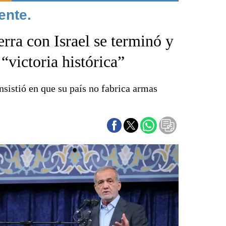
ente.
Punta Alta
La región
erra con Israel se terminó y
El país
El mundo
“victoria histórica”
Seguridad
Opinión
sistió en que su país no fabrica armas
Escenario Olímpico
Liga del Sur
Básquetbol
Fútbol
Federal A
Aplausos
Cines
Economía y finanzas
Con el campo
Espacio empresas