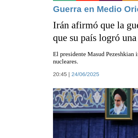
Noticias
Guerra en Medio Ori
Irán afirmó que la gu
que su país logró una 
El presidente Masud Pezeshkian in
Deportes
nucleares.
20:45 |
24/06/2025
Arte y cultura
Economía y campo