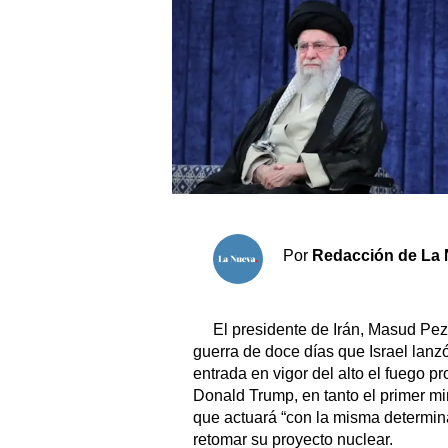
Sociedad y tiempo libre
El tiempo
Cartón Lleno
Fúnebres
Clasificados
Por
Redacción de La 
Horóscopo
Suplementos
El presidente de Irán, Masud Peze
Servicios
guerra de doce días que Israel lanz
entrada en vigor del alto el fuego p
Donald Trump, en tanto el primer mi
que actuará “con la misma determinac
retomar su proyecto nuclear.