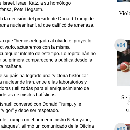
e Israel, Israel Katz, a su homólogo
efensa, Pete Hegseth.
Viol
h la decisión del presidente Donald Trump de
grama nuclear iraní, al que calificó de amenaza,
 que “hemos relegado al olvido el proyecto
#04
eactivarlo, actuaremos con la misma
cualquier intento de este tipo. Lo repito: Irán no
n su primera comparecencia pública desde la
sta mañana.
 su país ha logrado una “victoria histórica”
nuclear de Irán, entre ellas laboratorios y
doras (utilizadas para el enriquecimiento de
deras de misiles balísticos.
Se 
O
 israelí conversó con Donald Trump, y le
e
 “vigor” y debe ser respetado.
ente Trump con el primer ministro Netanyahu,
s ataques”, afirmó un comunicado de la Oficina
#05