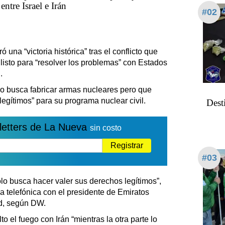
entre Israel e Irán
#02
una “victoria histórica” tras el conflicto que
á listo para “resolver los problemas” con Estados
.
no busca fabricar armas nucleares pero que
egítimos” para su programa nuclear civil.
Desti
letters de La Nueva
sin costo
Registrar
#03
ólo busca hacer valer sus derechos legítimos”,
 telefónica con el presidente de Emiratos
d, según DW.
lto el fuego con Irán “mientras la otra parte lo