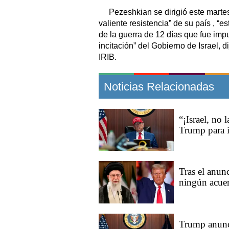
Pezeshkian se dirigió este marte
valiente resistencia” de su país , “
de la guerra de 12 días que fue impu
incitación” del Gobierno de Israel, d
IRIB.
Noticias Relacionadas
“¡Israel, no
Trump para in
Tras el anun
ningún acuer
Trump anunci