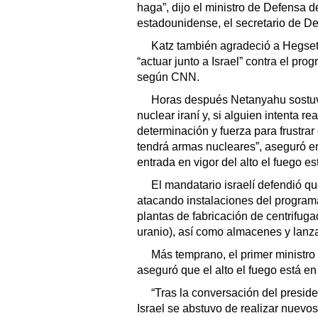
haga”, dijo el ministro de Defensa d
estadounidense, el secretario de D
Katz también agradeció a Hegset
“actuar junto a Israel” contra el pro
según CNN.
Horas después Netanyahu sostuvo
nuclear iraní y, si alguien intenta r
determinación y fuerza para frustrar 
tendrá armas nucleares”, aseguró e
entrada en vigor del alto el fuego e
El mandatario israelí defendió que
atacando instalaciones del programa 
plantas de fabricación de centrifuga
uranio), así como almacenes y lanza
Más temprano, el primer ministro
aseguró que el alto el fuego está en
“Tras la conversación del presid
Israel se abstuvo de realizar nuevo