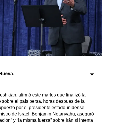
Sociedad
Tecnología
Turismo
Salud
Es viral
Nueva.
Farmacias
shkian, afirmó este martes que finalizó la
ó sobre el país persa, horas después de la
Transportes
ropuesto por el presidente estadounidense,
Loterías
nistro de Israel, Benjamín Netanyahu, aseguró
Datos Útiles
ión” y “la misma fuerza” sobre Irán si intenta
Fúnebres