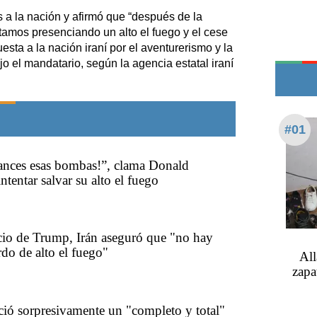
Edictos
s a la nación y afirmó que “después de la
Teléfonos de urgencia
estamos presenciando un alto el fuego y el cese
esta a la nación iraní por el aventurerismo y la
ijo el mandatario, según la agencia estatal iraní
#01
 lances esas bombas!”, clama Donald
tentar salvar su alto el fuego
cio de Trump, Irán aseguró que "no hay
do de alto el fuego"
All
zapa
ó sorpresivamente un "completo y total"