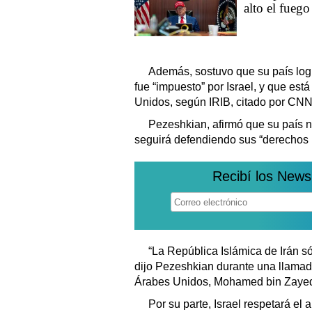
alto el fuego 
Además, sostuvo que su país logró 
fue “impuesto” por Israel, y que est
Unidos, según IRIB, citado por CNN
Pezeshkian, afirmó que su país 
seguirá defendiendo sus “derechos l
Recibí los News
“La República Islámica de Irán s
dijo Pezeshkian durante una llamada
Árabes Unidos, Mohamed bin Zaye
Por su parte, Israel respetará el a