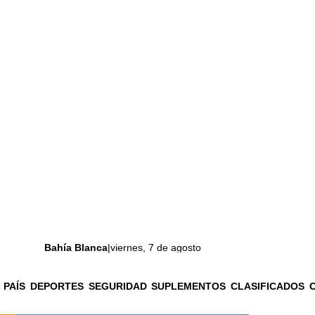
Bahía Blanca
|
viernes, 7 de agosto
 PAÍS
DEPORTES
SEGURIDAD
SUPLEMENTOS
CLASIFICADOS
La ciudad