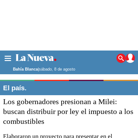
La ciudad
Noticias
Bahía Blanca
|
sábado, 8 de agosto
Punta Alta
La región
El país.
El país
Los gobernadores presionan a Milei:
El mundo
Seguridad
buscan distribuir por ley el impuesto a los
Opinión
combustibles
Escenario Olímpico
Deportes
Liga del Sur
Elaboraron un proyecto para presentar en el