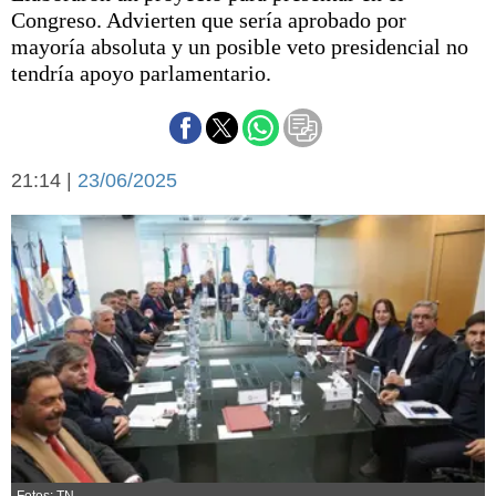
Básquetbol
Congreso. Advierten que sería aprobado por
Fútbol
mayoría absoluta y un posible veto presidencial no
tendría apoyo parlamentario.
Federal A
Aplausos
Arte y cultura
Cines
Economía y finanzas
Economía y campo
21:14 |
23/06/2025
Con el campo
Espacio empresas
Sociedad
Sociedad y tiempo
libre
Tecnología
Turismo
Salud
Es viral
El tiempo
Cartón Lleno
Fúnebres
Fotos: TN