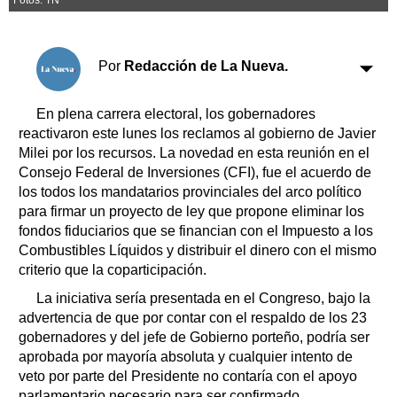
Clasificados
Horóscopo
Suplementos
Por
Redacción de La Nueva.
Farmacias
Servicios
Transportes
En plena carrera electoral, los gobernadores
Loterías
reactivaron este lunes los reclamos al gobierno de Javier
Milei por los recursos. La novedad en esta reunión en el
Datos Útiles
Consejo Federal de Inversiones (CFI), fue el acuerdo de
Fúnebres
los todos los mandatarios provinciales del arco político
Edictos
para firmar un proyecto de ley que propone eliminar los
Teléfonos de urgencia
fondos fiduciarios que se financian con el Impuesto a los
Combustibles Líquidos y distribuir el dinero con el mismo
criterio que la coparticipación.
La iniciativa sería presentada en el Congreso, bajo la
advertencia de que por contar con el respaldo de los 23
gobernadores y del jefe de Gobierno porteño, podría ser
aprobada por mayoría absoluta y cualquier intento de
veto por parte del Presidente no contaría con el apoyo
parlamentario necesario para ser confirmado.