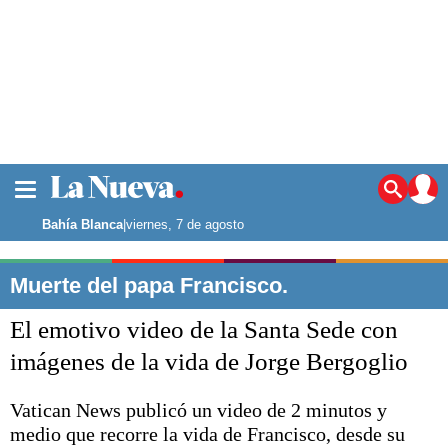
La ciudad
Noticias
Bahía Blanca
|
viernes, 7 de agosto
Punta Alta
La región
Muerte del papa Francisco.
El país
El emotivo video de la Santa Sede con
El mundo
Seguridad
imágenes de la vida de Jorge Bergoglio
Opinión
Escenario Olímpico
Vatican News publicó un video de 2 minutos y
Deportes
medio que recorre la vida de Francisco, desde su
Liga del Sur