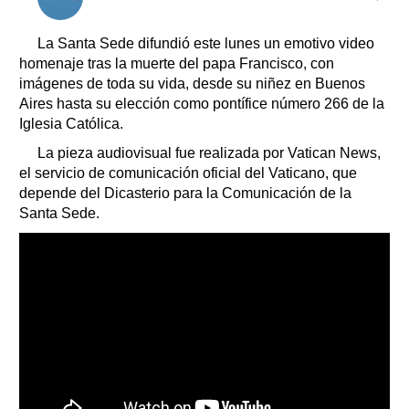
Clasificados
Horóscopo
La Santa Sede difundió este lunes un emotivo video
Suplementos
homenaje tras la muerte del papa Francisco, con
imágenes de toda su vida, desde su niñez en Buenos
Farmacias
Servicios
Aires hasta su elección como pontífice número 266 de la
Transportes
Iglesia Católica.
Loterías
La pieza audiovisual fue realizada por Vatican News,
Datos Útiles
el servicio de comunicación oficial del Vaticano, que
Fúnebres
depende del Dicasterio para la Comunicación de la
Edictos
Santa Sede.
Teléfonos de urgencia