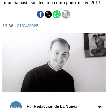
infancia hasta su elección como pontífice en 2013.
Básquetbol
Fútbol
Federal A
Aplausos
Arte y cultura
13:36 |
21/04/2025
Cines
Economía y finanzas
Economía y campo
Con el campo
Espacio empresas
Sociedad
Sociedad y tiempo
libre
Tecnología
Turismo
Salud
Es viral
El tiempo
Cartón Lleno
Fúnebres
Por
Redacción de La Nueva.