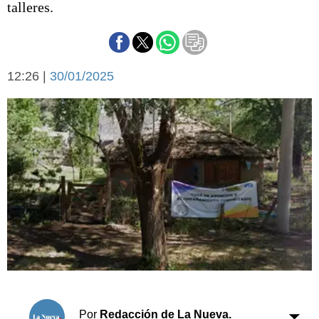
talleres.
Básquetbol
Fútbol
Federal A
Aplausos
Arte y cultura
12:26 |
30/01/2025
Cines
Economía y finanzas
Economía y campo
Con el campo
Espacio empresas
Sociedad
Sociedad y tiempo
libre
Tecnología
Turismo
Salud
Es viral
El tiempo
Cartón Lleno
Fúnebres
Por
Redacción de La Nueva.