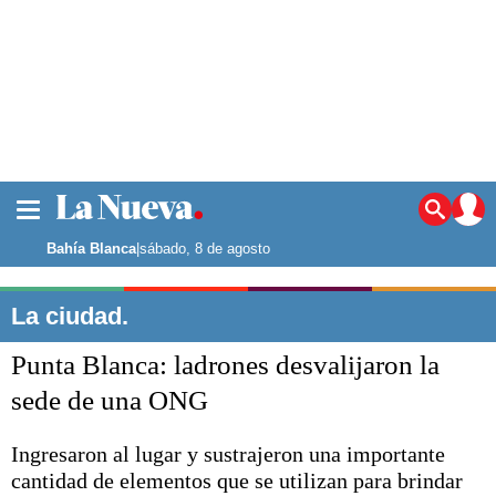
La ciudad
Noticias
Bahía Blanca
|
sábado, 8 de agosto
Punta Alta
La región
La ciudad.
El país
Punta Blanca: ladrones desvalijaron la
El mundo
Seguridad
sede de una ONG
Opinión
Escenario Olímpico
Ingresaron al lugar y sustrajeron una importante
Deportes
cantidad de elementos que se utilizan para brindar
Liga del Sur