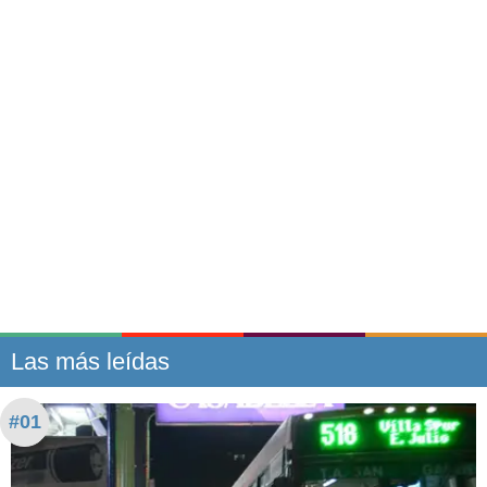
Las más leídas
#01