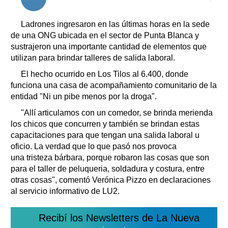
Clasificados
Horóscopo
Ladrones ingresaron en las últimas horas en la sede
Suplementos
de una ONG ubicada en el sector de Punta Blanca y
sustrajeron una importante cantidad de elementos que
Farmacias
Servicios
utilizan para brindar talleres de salida laboral.
Transportes
El hecho ocurrido en Los Tilos al 6.400, donde
Loterías
funciona una casa de acompañamiento comunitario de la
Datos Útiles
entidad "Ni un pibe menos por la droga".
Fúnebres
"Allí articulamos con un comedor, se brinda merienda
Edictos
los chicos que concurren y también se brindan estas
Teléfonos de urgencia
capacitaciones para que tengan una salida laboral u
oficio. La verdad que lo que pasó nos provoca
una tristeza bárbara, porque robaron las cosas que son
para el taller de peluqueria, soldadura y costura, entre
otras cosas", comentó Verónica Pizzo en declaraciones
al servicio informativo de LU2.
Recibí los Newsletters de La Nueva