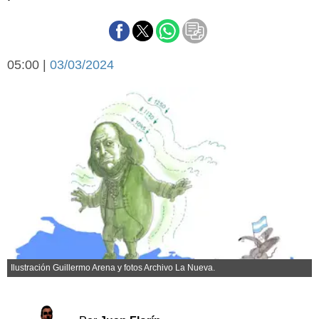
Básquetbol
Fútbol
Federal A
05:00 |
03/03/2024
Aplausos
Arte y cultura
Cines
Economía y finanzas
Economía y campo
Con el campo
Espacio empresas
Sociedad
Sociedad y tiempo
libre
Tecnología
Turismo
Salud
Es viral
El tiempo
Ilustración Guillermo Arena y fotos Archivo La Nueva.
Cartón Lleno
Fúnebres