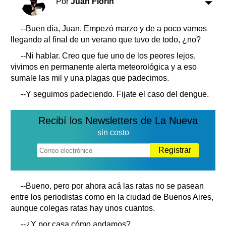
Por
Juan Florín
Clasificados
Horóscopo
--Buen día, Juan. Empezó marzo y de a poco vamos
Suplementos
llegando al final de un verano que tuvo de todo, ¿no?
Farmacias
Servicios
--Ni hablar. Creo que fue uno de los peores lejos,
Transportes
vivimos en permanente alerta meteorológica y a eso
Loterías
sumale las mil y una plagas que padecimos.
Datos Útiles
--Y seguimos padeciendo. Fijate el caso del dengue.
Fúnebres
Edictos
Recibí los Newsletters de La Nueva
Teléfonos de urgencia
sin costo
Registrar
--Bueno, pero por ahora acá las ratas no se pasean
entre los periodistas como en la ciudad de Buenos Aires,
aunque colegas ratas hay unos cuantos.
--¿Y por casa cómo andamos?