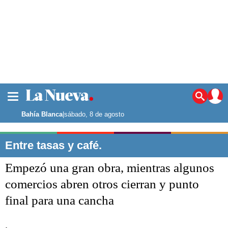
La ciudad
Noticias
Bahía Blanca
|
sábado, 8 de agosto
Punta Alta
La región
Entre tasas y café.
El país
Empezó una gran obra, mientras algunos
El mundo
Seguridad
comercios abren otros cierran y punto
Opinión
final para una cancha
Escenario Olímpico
Deportes
Liga del Sur
.