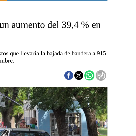
Punta Alta
La región
 un aumento del 39,4 % en
El país
El mundo
Seguridad
Opinión
tos que llevaría la bajada de bandera a 915
Escenario Olímpico
embre.
Liga del Sur
Básquetbol
Fútbol
Federal A
Aplausos
Cines
Economía y finanzas
Con el campo
Espacio empresas