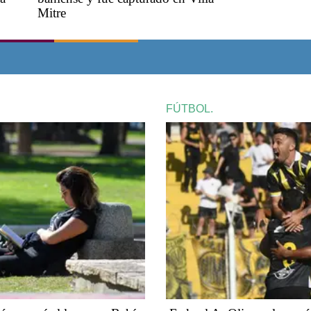
Mitre
FÚTBOL.