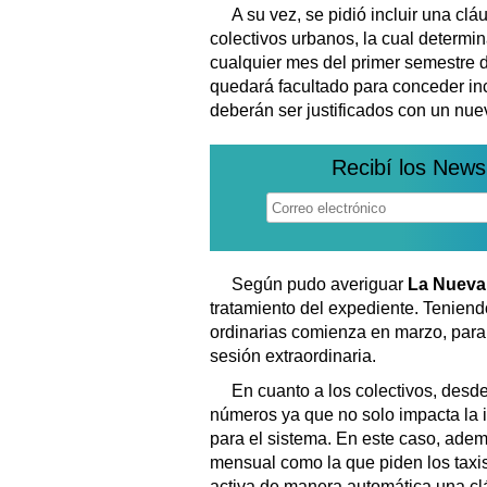
A su vez, se pidió incluir una clá
colectivos urbanos, la cual determi
cualquier mes del primer semestre d
quedará facultado para conceder inc
deberán ser justificados con un nue
Recibí los News
Según pudo averiguar
La Nueva
tratamiento del expediente. Tenien
ordinarias comienza en marzo, para 
sesión extraordinaria.
En cuanto a los colectivos, des
números ya que no solo impacta la i
para el sistema. En este caso, adem
mensual como la que piden los taxis
activa de manera automática una cl