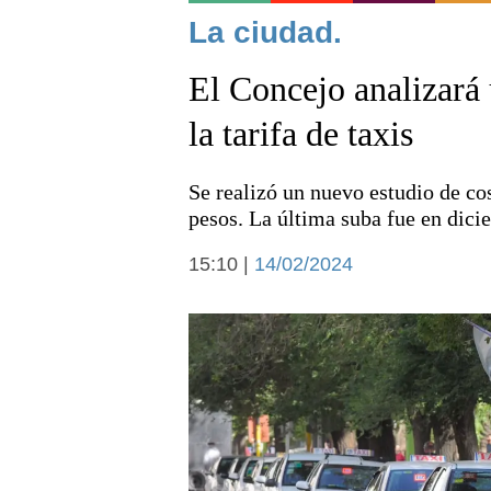
Noticias
La ciudad.
El Concejo analizará
la tarifa de taxis
Se realizó un nuevo estudio de cos
Deportes
pesos. La última suba fue en dici
15:10 |
14/02/2024
Arte y cultura
Economía y campo