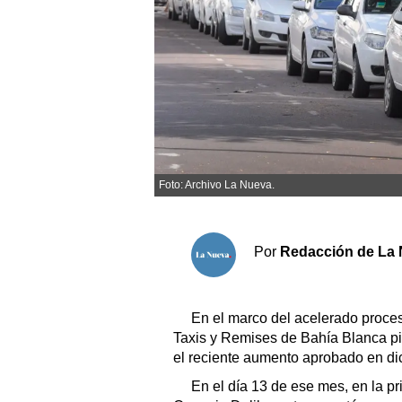
Sociedad y tiempo libre
El tiempo
Cartón Lleno
Fúnebres
Foto: Archivo La Nueva.
Clasificados
Horóscopo
Por
Redacción de La 
Suplementos
Servicios
En el marco del acelerado proces
Taxis y Remises de Bahía Blanca pid
el reciente aumento aprobado en d
En el día 13 de ese mes, en la p