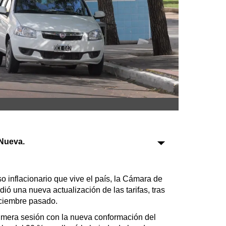
Sociedad
Tecnología
Turismo
Salud
Es viral
Nueva.
Farmacias
Transportes
o inflacionario que vive el país, la Cámara de
ió una nueva actualización de las tarifas, tras
Loterías
iciembre pasado.
Datos Útiles
rimera sesión con la nueva conformación del
Fúnebres