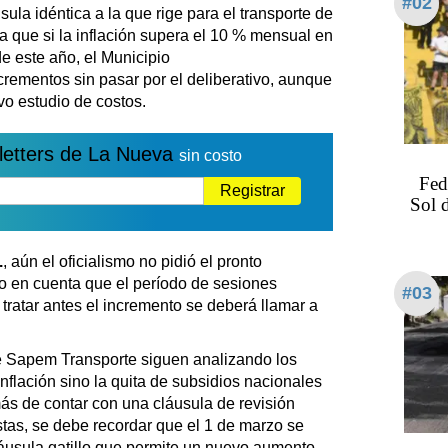
#02
usula idéntica a la que rige para el transporte de
na que si la inflación supera el 10 % mensual en
e este año, el Municipio
rementos sin pasar por el deliberativo, aunque
vo estudio de costos.
letters de La Nueva
sin costo
Fed
Registrar
Sol 
.
, aún el oficialismo no pidió el pronto
do en cuenta que el período de sesiones
#03
tratar antes el incremento se deberá llamar a
de Sapem Transporte siguen analizando los
nflación sino la quita de subsidios nacionales
ás de contar con una cláusula de revisión
tas, se debe recordar que el 1 de marzo se
áusula gatillo que permite un nuevo aumento