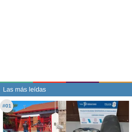
Las más leídas
#01