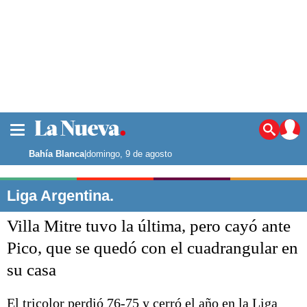
La ciudad
Noticias
Bahía Blanca
|
domingo, 9 de agosto
Punta Alta
La región
Liga Argentina.
El país
Villa Mitre tuvo la última, pero cayó ante
El mundo
Seguridad
Pico, que se quedó con el cuadrangular en
Opinión
su casa
Escenario Olímpico
Deportes
Liga del Sur
El tricolor perdió 76-75 y cerró el año en la Liga