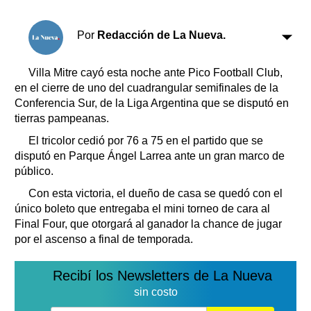
Clasificados
Horóscopo
Por
Redacción de La Nueva.
Suplementos
Farmacias
Servicios
Villa Mitre cayó esta noche ante Pico Football Club,
Transportes
en el cierre de uno del cuadrangular semifinales de la
Conferencia Sur, de la Liga Argentina que se disputó en
Loterías
tierras pampeanas.
Datos Útiles
El tricolor cedió por 76 a 75 en el partido que se
Fúnebres
disputó en Parque Ángel Larrea ante un gran marco de
Edictos
público.
Teléfonos de urgencia
Con esta victoria, el dueño de casa se quedó con el
único boleto que entregaba el mini torneo de cara al
Final Four, que otorgará al ganador la chance de jugar
por el ascenso a final de temporada.
Recibí los Newsletters de La Nueva
sin costo