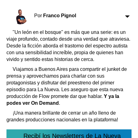
Clasificados
Horóscopo
Por
Franco Pignol
Suplementos
Farmacias
Servicios
"Un león en el bosque" es más que una serie: es un
Transportes
viaje profundo, contado desde una verdad que atraviesa.
Desde la ficción aborda el trastorno del espectro autista
Loterías
con una sensibilidad increíble, propia de quienes han
Datos Útiles
vivido y sentido estas historias de cerca.
Fúnebres
Viajamos a Buenos Aires para compartir el junket de
Edictos
prensa y aprovechamos para charlar con sus
Teléfonos de urgencia
protagonistas y disfrutar del preestreno del primer
episodio para La Nueva. Les aseguro que esta nueva
producción de Flow promete dar que hablar.
Y ya la
podes ver On Demand
.
¡Una manera brillante de cerrar un año lleno de
grandes producciones nacionales en la plataforma!
Recibí los Newsletters de La Nueva