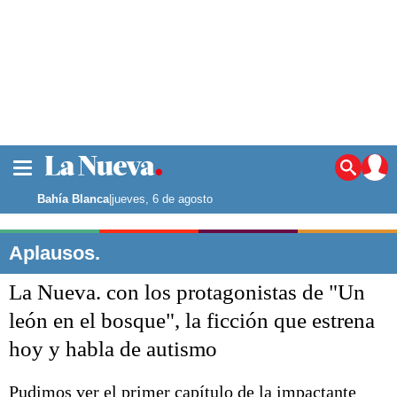
La ciudad
Noticias
Bahía Blanca
|
jueves, 6 de agosto
Punta Alta
La región
Aplausos.
El país
La Nueva. con los protagonistas de "Un
El mundo
Seguridad
león en el bosque", la ficción que estrena
Opinión
hoy y habla de autismo
Escenario Olímpico
Deportes
Liga del Sur
Pudimos ver el primer capítulo de la impactante