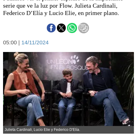
Básquetbol
serie que ve la luz por Flow. Julieta Cardinali,
Fútbol
Federico D’Elía y Lucio Elie, en primer plano.
Federal A
Aplausos
Arte y cultura
Cines
05:00 |
14/11/2024
Economía y finanzas
Economía y campo
Con el campo
Espacio empresas
Sociedad
Sociedad y tiempo
libre
Tecnología
Turismo
Salud
Es viral
El tiempo
Cartón Lleno
Fúnebres
Julieta Cardinali, Lucio Elie y Federico D'Elía.