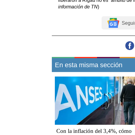
liberaron a Rigau no es “ámbito de 
información de TN
)
Segui
En esta misma sección
Con la inflación del 3,4%, cómo