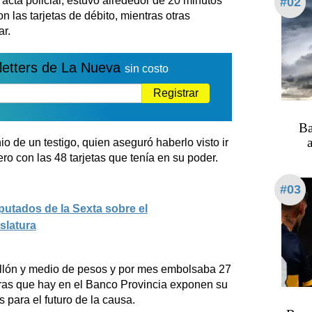
acta policial, estuvo alrededor de 20 minutos
#02
 las tarjetas de débito, mientras otras
ar.
letters de La Nueva
sin costo
Registrar
Ba
a
o de un testigo, quien aseguró haberlo visto ir
ero con las 48 tarjetas que tenía en su poder.
#03
putados de la Sexta sobre el
slatura
millón y medio de pesos y por mes embolsaba 27
ras que hay en el Banco Provincia exponen su
para el futuro de la causa.