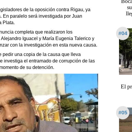
Boca
su
egisladores de la oposición contra Rigau, ya
ll
a. En paralelo será investigada por Juan
a Plata.
denuncia completa que realizaron los
#04
Alejandro Iguacel y María Eugenia Talerico y
nzar con la investigación en esta nueva causa.
 pedir una copia de la causa que lleva
ue investiga el entramado de corrupción de las
l momento de su detención.
El p
#05