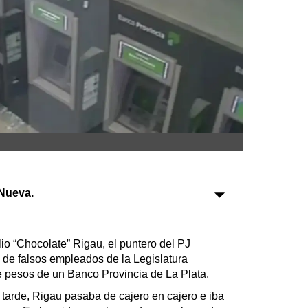
Sociedad
Tecnología
Turismo
Salud
Es viral
Nueva.
Farmacias
Transportes
o “Chocolate” Rigau, el puntero del PJ
 de falsos empleados de la Legislatura
Loterías
 pesos de un Banco Provincia de La Plata.
Datos Útiles
 tarde, Rigau pasaba de cajero en cajero e iba
Fúnebres