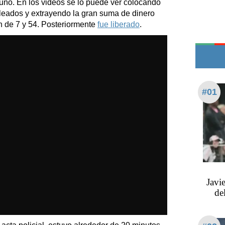
no. En los videos se lo puede ver colocando
Edictos
pleados y extrayendo la gran suma de dinero
Teléfonos de urgencia
n de 7 y 54. Posteriormente
fue liberado
.
#01
Javi
de