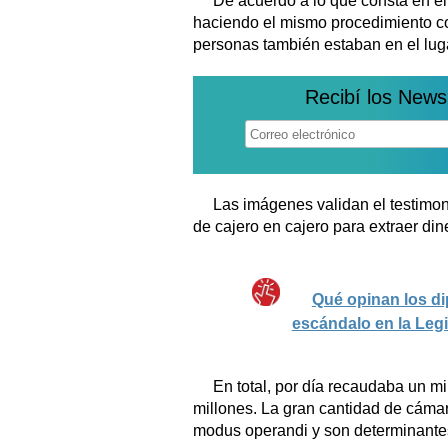
De acuerdo a lo que consta en el 
haciendo el mismo procedimiento con
personas también estaban en el lug
Recibí los News
Las imágenes validan el testimoni
de cajero en cajero para extraer din
Qué opinan los di
escándalo en la Legi
En total, por día recaudaba un 
millones. La gran cantidad de cáma
modus operandi y son determinantes 