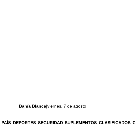
Bahía Blanca
|
viernes, 7 de agosto
 PAÍS
DEPORTES
SEGURIDAD
SUPLEMENTOS
CLASIFICADOS
La ciudad