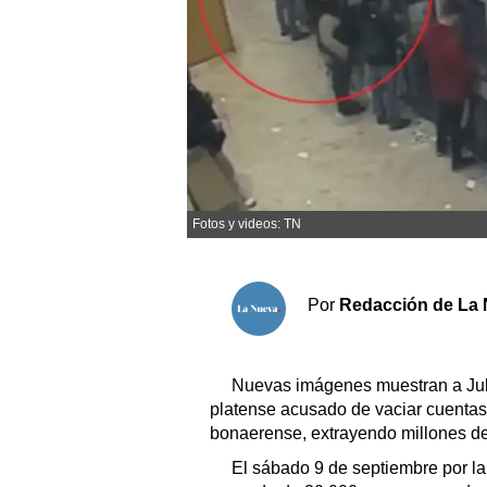
Sociedad y tiempo libre
El tiempo
Cartón Lleno
Fúnebres
Fotos y videos: TN
Clasificados
Horóscopo
Por
Redacción de La 
Suplementos
Servicios
Nuevas imágenes muestran a Juli
platense acusado de vaciar cuentas
bonaerense, extrayendo millones de
El sábado 9 de septiembre por la