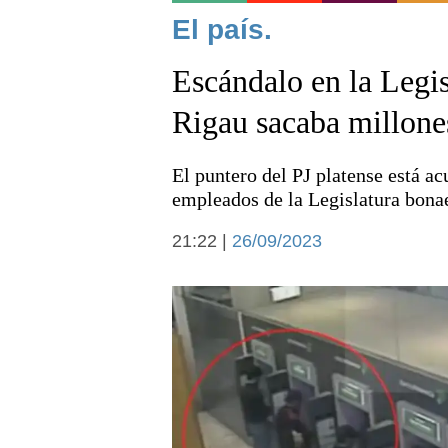
Noticias
El país.
Escándalo en la Legi
Rigau sacaba millones
El puntero del PJ platense está ac
Deportes
empleados de la Legislatura bona
21:22 |
26/09/2023
Arte y cultura
Economía y campo