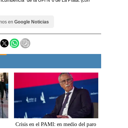
incumbencia” de la UFI N°6 de La Plata. (
con
nos en
Google Noticias
Crisis en el PAMI: en medio del paro