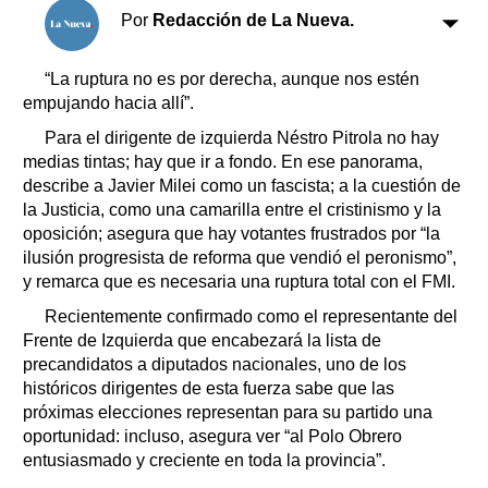
Clasificados
Por
Redacción de La Nueva.
Horóscopo
Suplementos
“La ruptura no es por derecha, aunque nos estén
empujando hacia allí”.
Farmacias
Servicios
Transportes
Para el dirigente de izquierda Néstro Pitrola no hay
medias tintas; hay que ir a fondo. En ese panorama,
Loterías
describe a Javier Milei como un fascista; a la cuestión de
Datos Útiles
la Justicia, como una camarilla entre el cristinismo y la
Fúnebres
oposición; asegura que hay votantes frustrados por “la
Edictos
ilusión progresista de reforma que vendió el peronismo”,
Teléfonos de urgencia
y remarca que es necesaria una ruptura total con el FMI.
Recientemente confirmado como el representante del
Frente de Izquierda que encabezará la lista de
precandidatos a diputados nacionales, uno de los
históricos dirigentes de esta fuerza sabe que las
próximas elecciones representan para su partido una
oportunidad: incluso, asegura ver “al Polo Obrero
entusiasmado y creciente en toda la provincia”.