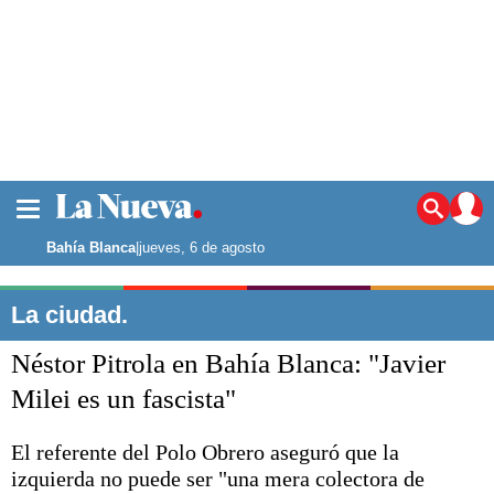
La ciudad
Noticias
Bahía Blanca
|
jueves, 6 de agosto
Punta Alta
La región
La ciudad.
El país
Néstor Pitrola en Bahía Blanca: "Javier
El mundo
Seguridad
Milei es un fascista"
Opinión
Escenario Olímpico
El referente del Polo Obrero aseguró que la
Deportes
izquierda no puede ser "una mera colectora de
Liga del Sur