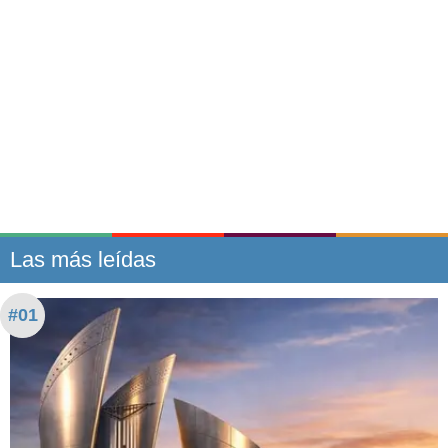
Las más leídas
#01