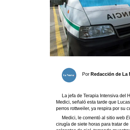
Sociedad y tiempo libre
El tiempo
Cartón Lleno
Fúnebres
Clasificados
Por
Redacción de La 
Horóscopo
Suplementos
La jefa de Terapia Intensiva del 
Servicios
Medici, señaló esta tarde que Lucas
perros rottweiler, ya respira por su c
Medici, le comentó al sitio web
E
cirugía de siete horas para tratar d