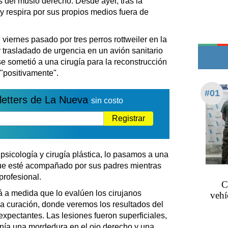
 del muslo derecho. Desde ayer, tras la
Edictos
 y respira por sus propios medios fuera de
Teléfonos de urgencia
 viernes pasado por tres perros rottweiler en la
r trasladado de urgencia en un avión sanitario
se sometió a una cirugía para la reconstrucción
"positivamente".
#01
letters de La Nueva
sin costo
Registrar
psicología y cirugía plástica, lo pasamos a una
que esté acompañado por sus padres mientras
profesional.
C
 a medida que lo evalúen los cirujanos
vehí
á la curación, donde veremos los resultados del
expectantes. Las lesiones fueron superficiales,
enía una mordedura en el ojo derecho y una