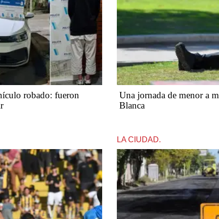
hículo robado: fueron
Una jornada de menor a ma
r
Blanca
LA CIUDAD.