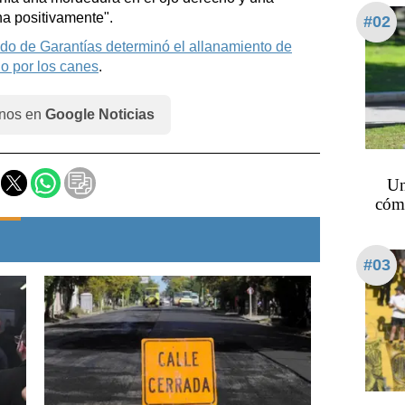
na positivamente".
#02
do de Garantías determinó el allanamiento de
do por los canes
.
nos en
Google Noticias
Un
cómo
#03