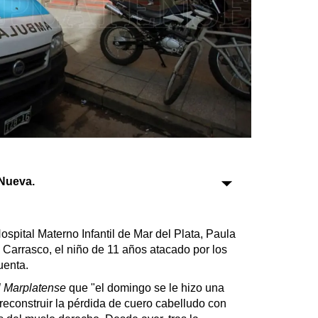
Sociedad
Tecnología
Turismo
Salud
Es viral
Nueva.
Farmacias
Hospital Materno Infantil de Mar del Plata, Paula
 Carrasco, el niño de 11 años atacado por los
Transportes
uenta.
Loterías
l Marplatense
que "el domingo se le hizo una
Datos Útiles
e reconstruir la pérdida de cuero cabelludo con
Fúnebres