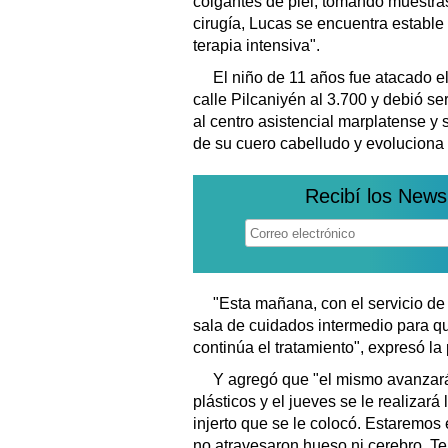
colgantes de piel, tomando muestras
cirugía, Lucas se encuentra estable
terapia intensiva".
El niño de 11 años fue atacado el
calle Pilcaniyén al 3.700 y debió se
al centro asistencial marplatense y 
de su cuero cabelludo y evoluciona 
Recibí los News
"Esta mañana, con el servicio de 
sala de cuidados intermedio para 
continúa el tratamiento", expresó la 
Y agregó que "el mismo avanzará
plásticos y el jueves se le realizar
injerto que se le colocó. Estaremos 
no atravesaron hueso ni cerebro. T