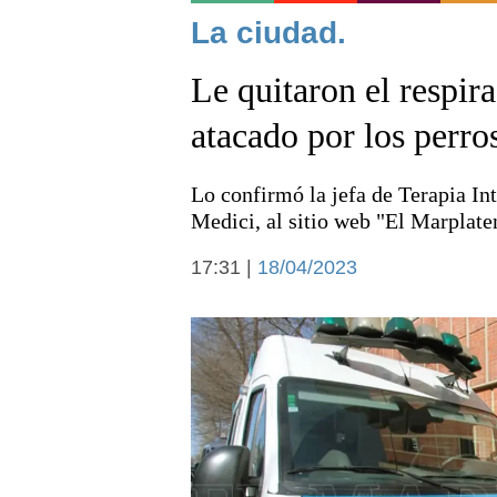
Noticias
La ciudad.
Le quitaron el respira
atacado por los perro
Lo confirmó la jefa de Terapia In
Deportes
Medici, al sitio web "El Marplate
17:31 |
18/04/2023
Arte y cultura
Economía y campo