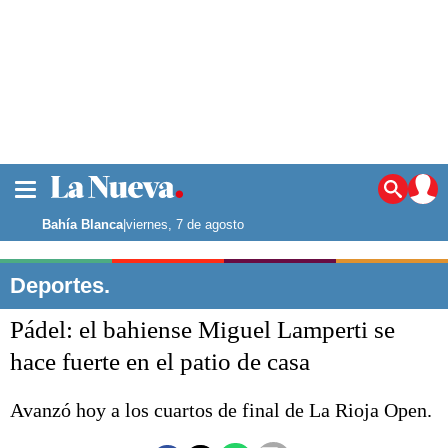
La ciudad
Noticias
Bahía Blanca
|
viernes, 7 de agosto
Punta Alta
La región
Deportes.
El país
Pádel: el bahiense Miguel Lamperti se
El mundo
Seguridad
hace fuerte en el patio de casa
Opinión
Escenario Olímpico
Avanzó hoy a los cuartos de final de La Rioja Open.
Deportes
Liga del Sur