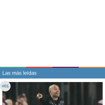
Las más leídas
#01