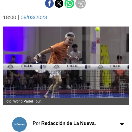
Básquetbol
Fútbol
18:00 |
09/03/2023
Federal A
Aplausos
Arte y cultura
Cines
Economía y finanzas
Economía y campo
Con el campo
Espacio empresas
Sociedad
Sociedad y tiempo
libre
Tecnología
Turismo
Salud
Es viral
Foto: World Padel Tour.
El tiempo
Cartón Lleno
Por
Redacción de La Nueva.
Fúnebres