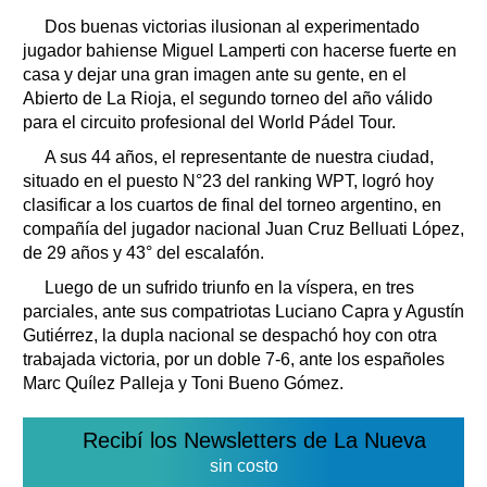
Clasificados
Dos buenas victorias ilusionan al experimentado
Horóscopo
jugador bahiense Miguel Lamperti con hacerse fuerte en
Suplementos
casa y dejar una gran imagen ante su gente, en el
Abierto de La Rioja, el segundo torneo del año válido
Farmacias
Servicios
para el circuito profesional del World Pádel Tour.
Transportes
A sus 44 años, el representante de nuestra ciudad,
Loterías
situado en el puesto N°23 del ranking WPT, logró hoy
Datos Útiles
clasificar a los cuartos de final del torneo argentino, en
Fúnebres
compañía del jugador nacional Juan Cruz Belluati López,
Edictos
de 29 años y 43° del escalafón.
Teléfonos de urgencia
Luego de un sufrido triunfo en la víspera, en tres
parciales, ante sus compatriotas Luciano Capra y Agustín
Gutiérrez, la dupla nacional se despachó hoy con otra
trabajada victoria, por un doble 7-6, ante los españoles
Marc Quílez Palleja y Toni Bueno Gómez.
Recibí los Newsletters de La Nueva
sin costo