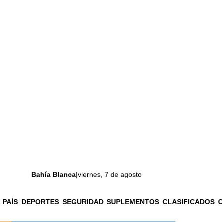
Bahía Blanca
|
viernes, 7 de agosto
 PAÍS
DEPORTES
SEGURIDAD
SUPLEMENTOS
CLASIFICADOS
La ciudad