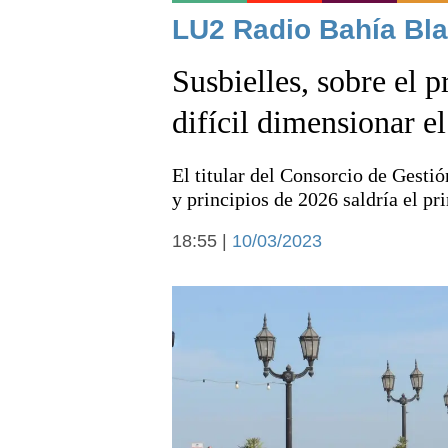
Noticias
LU2 Radio Bahía Bla
Susbielles, sobre el 
difícil dimensionar e
El titular del Consorcio de Gestió
Deportes
y principios de 2026 saldría el pr
18:55 |
10/03/2023
Arte y cultura
Economía y campo