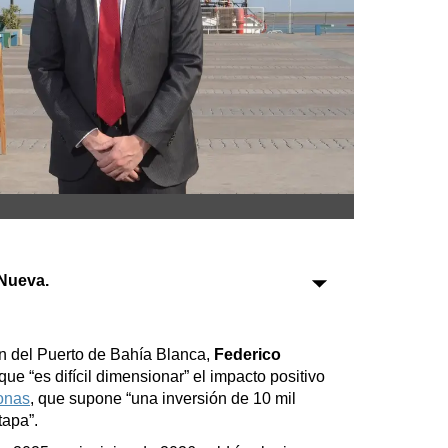
Sociedad
Tecnología
Turismo
Salud
Es viral
Nueva.
Farmacias
Transportes
ión del Puerto de Bahía Blanca,
Federico
que “es difícil dimensionar” el impacto positivo
Loterías
onas
, que supone “una inversión de 10 mil
Datos Útiles
tapa”.
Fúnebres