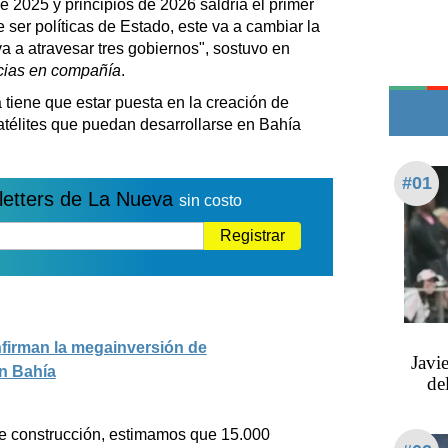
 2025 y principios de 2026 saldría el primer
Edictos
 ser políticas de Estado, este va a cambiar la
Teléfonos de urgencia
va a atravesar tres gobiernos", sostuvo en
cias en compañía
.
 tiene que estar puesta en la creación de
télites que puedan desarrollarse en Bahía
#01
letters de La Nueva
sin costo
Registrar
firman la megainversión de
Javi
n Bahía
de
e construcción, estimamos que 15.000