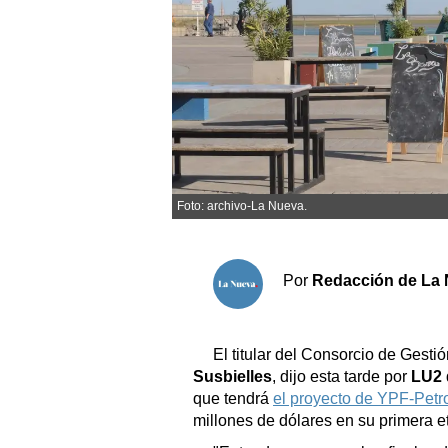
Sociedad y tiempo libre
El tiempo
Cartón Lleno
Fúnebres
Foto: archivo-La Nueva.
Clasificados
Horóscopo
Por
Redacción de La 
Suplementos
Servicios
El titular del Consorcio de Gest
Susbielles
, dijo esta tarde por
LU2
que tendrá
el proyecto de YPF-Petr
millones de dólares en su primera e