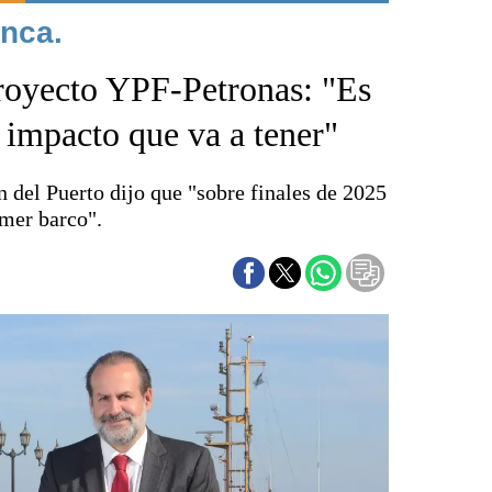
nca.
Punta Alta
La región
proyecto YPF-Petronas: "Es
El país
El mundo
l impacto que va a tener"
Seguridad
Opinión
n del Puerto dijo que "sobre finales de 2025
Escenario Olímpico
imer barco".
Liga del Sur
Básquetbol
Fútbol
Federal A
Aplausos
Cines
Economía y finanzas
Con el campo
Espacio empresas