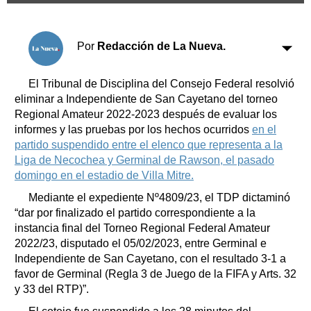
Clasificados
Horóscopo
Por
Redacción de La Nueva.
Suplementos
Farmacias
Servicios
El Tribunal de Disciplina del Consejo Federal resolvió
Transportes
eliminar a Independiente de San Cayetano del torneo
Loterías
Regional Amateur 2022-2023 después de evaluar los
Datos Útiles
informes y las pruebas por los hechos ocurridos
en el
Fúnebres
partido suspendido
entre el elenco que representa a la
Edictos
Liga de Necochea y Germinal de Rawson, el pasado
domingo en el estadio de Villa Mitre.
Teléfonos de urgencia
Mediante el expediente Nº4809/23, el TDP dictaminó
“dar por finalizado el partido correspondiente a la
instancia final del Torneo Regional Federal Amateur
2022/23, disputado el 05/02/2023, entre Germinal e
Independiente de San Cayetano, con el resultado 3-1 a
favor de Germinal (Regla 3 de Juego de la FIFA y Arts. 32
y 33 del RTP)”.