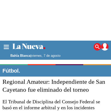
La ciudad
Noticias
Bahía Blanca
|
viernes, 7 de agosto
Punta Alta
La región
Fútbol.
El país
Regional Amateur: Independiente de San
El mundo
Seguridad
Cayetano fue eliminado del torneo
Opinión
Escenario Olímpico
El Tribunal de Disciplina del Consejo Federal se
Deportes
basó en el informe arbitral y en los incidentes
Liga del Sur