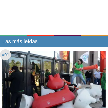
Las más leídas
#01