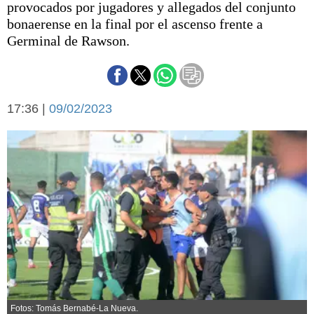
provocados por jugadores y allegados del conjunto
Básquetbol
bonaerense en la final por el ascenso frente a
Fútbol
Germinal de Rawson.
Federal A
Aplausos
Arte y cultura
Cines
Economía y finanzas
17:36 |
Economía y campo
09/02/2023
Con el campo
Espacio empresas
Sociedad
Sociedad y tiempo
libre
Tecnología
Turismo
Salud
Es viral
El tiempo
Cartón Lleno
Fúnebres
Fotos: Tomás Bernabé-La Nueva.