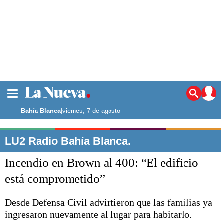
La ciudad
Noticias
Bahía Blanca
|
viernes, 7 de agosto
Punta Alta
La región
LU2 Radio Bahía Blanca.
El país
Incendio en Brown al 400: “El edificio
El mundo
Seguridad
está comprometido”
Opinión
Escenario Olímpico
Desde Defensa Civil advirtieron que las familias ya
Deportes
ingresaron nuevamente al lugar para habitarlo.
Liga del Sur