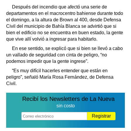
Horóscopo
Después del incendio que afectó una serie de
Suplementos
departamentos en el macrocentro bahiense durante todo
Farmacias
el domingo, a la altura de Brown al 400, desde Defensa
Servicios
Civil del municipio de Bahía Blanca se advirtió que si
Transportes
bien el edificio no se encuentra en buen estado, la gente
Loterías
que vive allí volvió a ingresar para habitarlo.
Datos Útiles
En ese sentido, se explicó que si bien se llevó a cabo
Fúnebres
un vallado de seguridad con cinta de peligro, “no
Edictos
podemos impedir que la gente ingrese”.
Teléfonos de urgencia
“Es muy difícil hacerles entender que están en
peligro”, señaló María Rosa Fernández, de Defensa
Civil.
Recibí los Newsletters de La Nueva
sin costo
Registrar