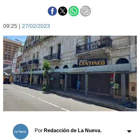
Básquetbol
Fútbol
Federal A
09:25 |
27/02/2023
Aplausos
Arte y cultura
Cines
Economía y finanzas
Economía y campo
Con el campo
Espacio empresas
Sociedad
Sociedad y tiempo
libre
Tecnología
Turismo
Salud
Es viral
El tiempo
Fúnebres
Por
Redacción de La Nueva.
Clasificados