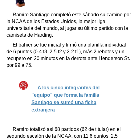
Clasificados
Horóscopo
Ramiro Santiago completó este sábado su camino por
Suplementos
la NCAA de los Estados Unidos, la mejor liga
universitaria del mundo, al jugar su último partido con la
Farmacias
Servicios
camiseta de Harding.
Transportes
El bahiense fue inicial y firmó una planilla individual
Loterías
de 6 puntos (0-4 t3, 2-5 t2 y 2-2 t1), más 2 rebotes y un
Datos Útiles
recupero en 20 minutos en la derrota ante Henderson St.
Fúnebres
por 99 a 75.
Edictos
Teléfonos de urgencia
A los cinco integrantes del
"equipo" que forma la familia
Santiago se sumó una ficha
extranjera
Ramiro totalizó así 68 partidos (62 de titular) en el
segundo escalón de la NCAA, con 11.6 puntos, 2.5