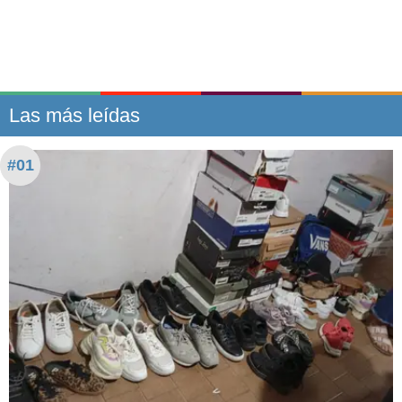
Las más leídas
#01