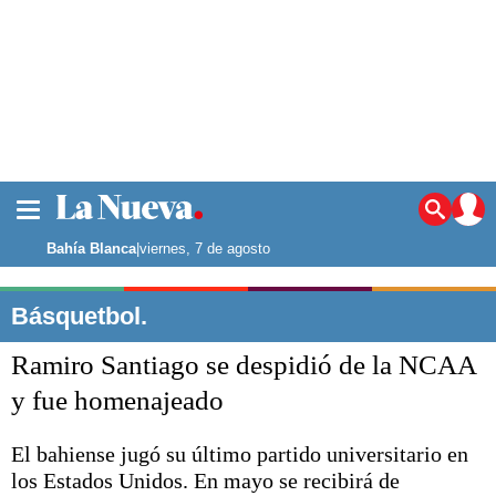
La ciudad
Noticias
Bahía Blanca
|
viernes, 7 de agosto
Punta Alta
La región
Básquetbol.
El país
Ramiro Santiago se despidió de la NCAA
El mundo
Seguridad
y fue homenajeado
Opinión
Escenario Olímpico
El bahiense jugó su último partido universitario en
Deportes
los Estados Unidos. En mayo se recibirá de
Liga del Sur