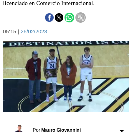
licenciado en Comercio Internacional.
Básquetbol
Fútbol
Federal A
Aplausos
Arte y cultura
05:15 |
26/02/2023
Cines
Economía y finanzas
Economía y campo
Con el campo
Espacio empresas
Sociedad
Sociedad y tiempo
libre
Tecnología
Turismo
Salud
Es viral
El tiempo
Cartón Lleno
Fúnebres
Por
Mauro Giovannini