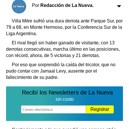
Clasificados
Por
Redacción de La Nueva.
Horóscopo
Suplementos
Villa Mitre sufrió una dura derrota ante Parque Sur, por
79 a 68, en Monte Hermoso, por la Conferencia Sur de la
Farmacias
Servicios
Liga Argentina.
Transportes
El rival llegó sin haber ganado de visitante, con 13
Loterías
derrotas consecutivas, marcha último en las posiciones,
Datos Útiles
con récord, ahora, de 5 victorias y 21 derrotas.
Fúnebres
Por eso que sorprendió la caída del tricolor, que no
Edictos
pudo contar con Jamaal Levy, ausente por el
Teléfonos de urgencia
fallecimiento de su padre.
Recibí los Newsletters de La Nueva
sin costo
Registrar