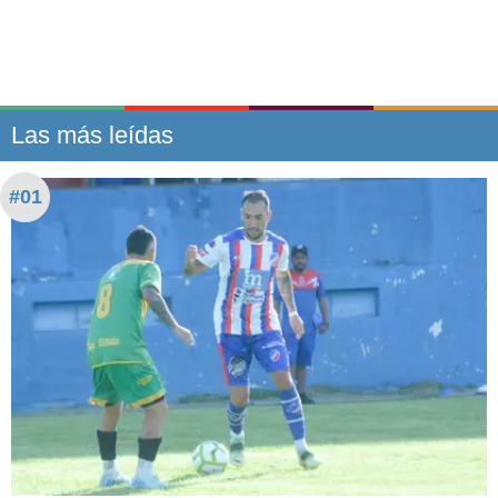
Las más leídas
#01