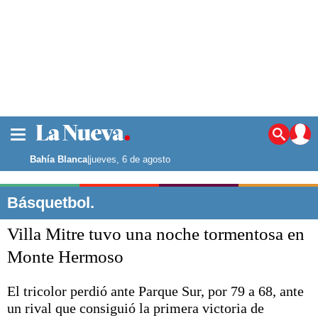
La ciudad
Noticias
Bahía Blanca
|
jueves, 6 de agosto
Punta Alta
La región
Básquetbol.
El país
Villa Mitre tuvo una noche tormentosa en
El mundo
Seguridad
Monte Hermoso
Opinión
Escenario Olímpico
El tricolor perdió ante Parque Sur, por 79 a 68, ante
Deportes
un rival que consiguió la primera victoria de
Liga del Sur