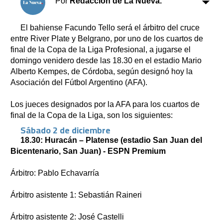
Por
Redacción de La Nueva.
Clasificados
Horóscopo
El bahiense Facundo Tello será el árbitro del cruce
Suplementos
entre River Plate y Belgrano, por uno de los cuartos de
Farmacias
final de la Copa de la Liga Profesional, a jugarse el
Servicios
domingo venidero desde las 18.30 en el estadio Mario
Transportes
Alberto Kempes, de Córdoba, según designó hoy la
Loterías
Asociación del Fútbol Argentino (AFA).
Datos Útiles
Fúnebres
Los jueces designados por la AFA para los cuartos de
Edictos
final de la Copa de la Liga, son los siguientes:
Sábado 2 de diciembre
Teléfonos de urgencia
18.30: Huracán – Platense (estadio San Juan del
Bicentenario, San Juan) - ESPN Premium
Árbitro: Pablo Echavarría
Árbitro asistente 1: Sebastián Raineri
Árbitro asistente 2: José Castelli