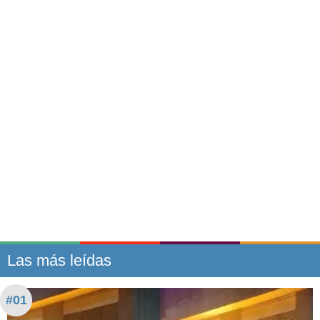
Las más leídas
#01