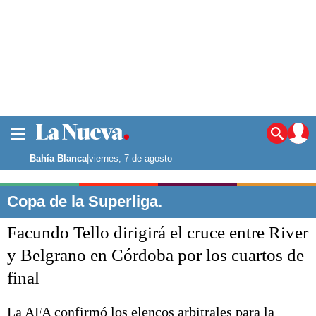
La ciudad
Noticias
Bahía Blanca
|
viernes, 7 de agosto
Punta Alta
La región
Copa de la Superliga.
El país
Facundo Tello dirigirá el cruce entre River
El mundo
Seguridad
y Belgrano en Córdoba por los cuartos de
Opinión
final
Escenario Olímpico
Deportes
Liga del Sur
La AFA confirmó los elencos arbitrales para la