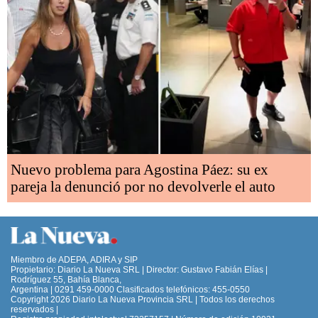
Nuevo problema para Agostina Páez: su ex
pareja la denunció por no devolverle el auto
Miembro de ADEPA, ADIRA y SIP
Propietario: Diario La Nueva SRL | Director: Gustavo Fabián Elías |
Rodríguez 55, Bahía Blanca,
Argentina | 0291 459-0000 Clasificados telefónicos: 455-0550
Copyright 2026 Diario La Nueva Provincia SRL | Todos los derechos
reservados |