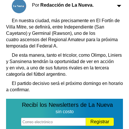
Clasificados
Por
Redacción de La Nueva.
Horóscopo
Suplementos
En nuestra ciudad, más precisamente en El Fortín de
Villa Mitre, se definirá, entre Independiente (San
Farmacias
Servicios
Cayetano) y Germinal (Rawson), uno de los
Transportes
cuatro ascensos del Regional Amateur para la próxima
Loterías
temporada del Federal A.
Datos Útiles
De esta manera, tanto el tricolor, como Olimpo, Liniers
Fúnebres
y Sansinena tendrán la oportunidad de ver en acción
Edictos
y en vivo, a uno de sus futuros rivales en la tercera
Teléfonos de urgencia
categoría del fútbol argentino.
El partido decisivo será el próximo domingo en horario
a confirmar.
Recibí los Newsletters de La Nueva
sin costo
Registrar