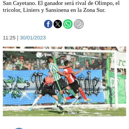
San Cayetano. El ganador será rival de Olimpo, el
Básquetbol
tricolor, Liniers y Sansinena en la Zona Sur.
Fútbol
Federal A
Aplausos
Arte y cultura
Cines
11:25 |
30/01/2023
Economía y finanzas
Economía y campo
Con el campo
Espacio empresas
Sociedad
Sociedad y tiempo
libre
Tecnología
Turismo
Salud
Es viral
El tiempo
Cartón Lleno
Fúnebres