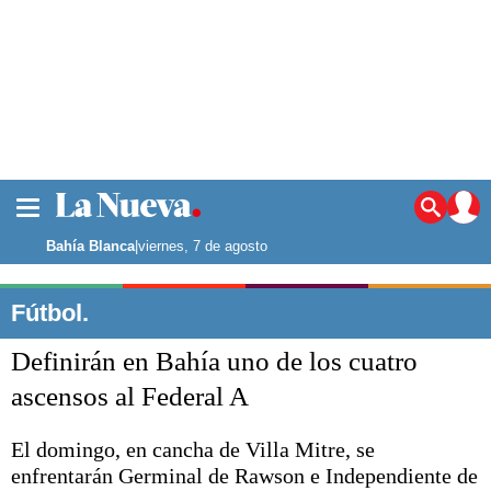
La ciudad
Noticias
Bahía Blanca
|
viernes, 7 de agosto
Punta Alta
La región
Fútbol.
El país
Definirán en Bahía uno de los cuatro
El mundo
Seguridad
ascensos al Federal A
Opinión
Escenario Olímpico
El domingo, en cancha de Villa Mitre, se
Deportes
enfrentarán Germinal de Rawson e Independiente de
Liga del Sur