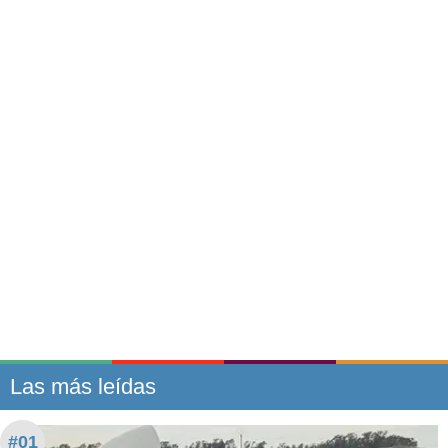
Las más leídas
#01