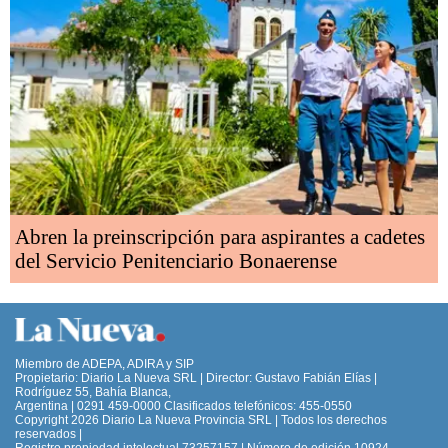
Abren la preinscripción para aspirantes a cadetes
del Servicio Penitenciario Bonaerense
Miembro de ADEPA, ADIRA y SIP
Propietario: Diario La Nueva SRL | Director: Gustavo Fabián Elías |
Rodríguez 55, Bahía Blanca,
Argentina | 0291 459-0000 Clasificados telefónicos: 455-0550
Copyright 2026 Diario La Nueva Provincia SRL | Todos los derechos
reservados |
Registro propiedad intelectual 73257157 | Número de edición 10924