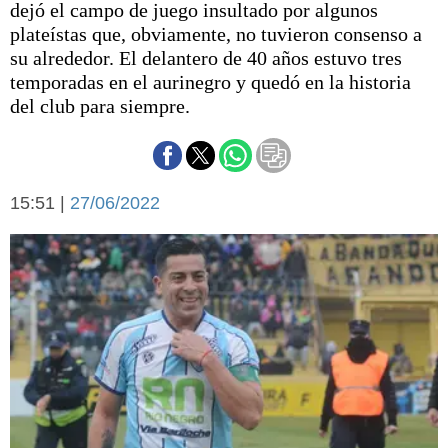
dejó el campo de juego insultado por algunos
Básquetbol
plateístas que, obviamente, no tuvieron consenso a
Fútbol
su alrededor. El delantero de 40 años estuvo tres
Federal A
temporadas en el aurinegro y quedó en la historia
Aplausos
Arte y cultura
del club para siempre.
Cines
Economía y finanzas
Economía y campo
Con el campo
Espacio empresas
15:51 |
27/06/2022
Sociedad
Sociedad y tiempo
libre
Tecnología
Turismo
Salud
Es viral
El tiempo
Cartón Lleno
Fúnebres