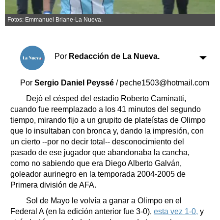
Clasificados
Horóscopo
Fotos: Emmanuel Briane-La Nueva.
Suplementos
Farmacias
Servicios
Por
Redacción de La Nueva.
Transportes
Loterías
Por
Sergio Daniel Peyssé
/ peche1503@hotmail.com
Datos Útiles
Dejó el césped del estadio Roberto Caminatti,
Fúnebres
cuando fue reemplazado a los 41 minutos del segundo
Edictos
tiempo, mirando fijo a un grupito de plateístas de Olimpo
Teléfonos de urgencia
que lo insultaban con bronca y, dando la impresión, con
un cierto --por no decir total-- desconocimiento del
pasado de ese jugador que abandonaba la cancha,
como no sabiendo que era Diego Alberto Galván,
goleador aurinegro en la temporada 2004-2005 de
Primera división de AFA.
Sol de Mayo le volvía a ganar a Olimpo en el
Federal A (en la edición anterior fue 3-0),
esta vez 1-0,
y