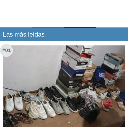
Las más leídas
#01