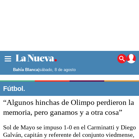
La ciudad
Noticias
Bahía Blanca
|
sábado, 8 de agosto
Punta Alta
La región
Fútbol.
El país
“Algunos hinchas de Olimpo perdieron la
El mundo
Seguridad
memoria, pero ganamos y a otra cosa”
Opinión
Escenario Olímpico
Sol de Mayo se impuso 1-0 en el Carminatti y Diego
Deportes
Galván, capitán y referente del conjunto viedmense,
Liga del Sur