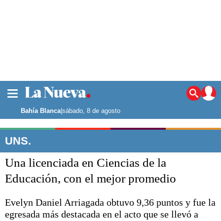
La ciudad
Noticias
Bahía Blanca
|
sábado, 8 de agosto
Punta Alta
La región
UNS.
El país
Una licenciada en Ciencias de la
El mundo
Seguridad
Educación, con el mejor promedio
Opinión
Escenario Olímpico
Evelyn Daniel Arriagada obtuvo 9,36 puntos y fue la
Deportes
egresada más destacada en el acto que se llevó a
Liga del Sur