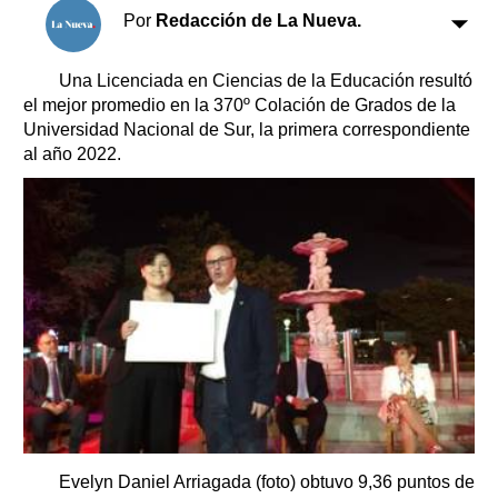
Clasificados
Por
Redacción de La Nueva.
Horóscopo
Suplementos
Una Licenciada en Ciencias de la Educación resultó
el mejor promedio en la 370º Colación de Grados de la
Farmacias
Servicios
Universidad Nacional de Sur, la primera correspondiente
Transportes
al año 2022.
Loterías
Datos Útiles
Fúnebres
Edictos
Teléfonos de urgencia
Evelyn Daniel Arriagada (foto) obtuvo 9,36 puntos de