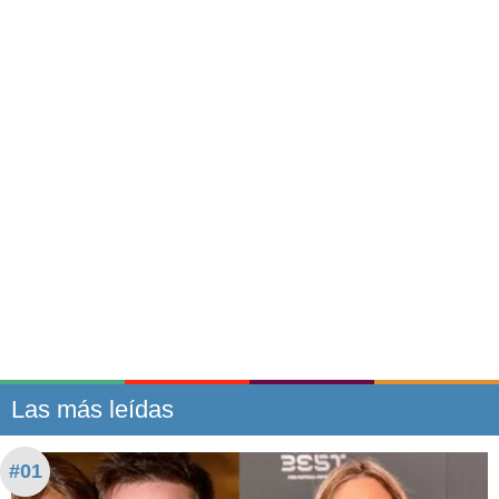
Las más leídas
#01