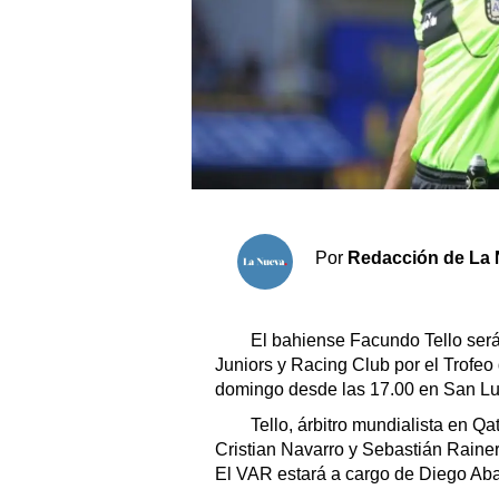
Sociedad y tiempo libre
El tiempo
Cartón Lleno
Fúnebres
Por
Redacción de La 
Clasificados
Horóscopo
Suplementos
El bahiense Facundo Tello será e
Juniors y Racing Club por el Trofe
Servicios
domingo desde las 17.00 en San Luis
Tello, árbitro mundialista en Qa
Cristian Navarro y Sebastián Rainer
El VAR estará a cargo de Diego Aba