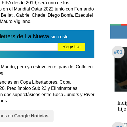
o FIFA desde 2019, será uno de los
Edictos
no en el Mundial Qatar 2022 junto con Fernando
Teléfonos de urgencia
o Bellati, Gabriel Chade, Diego Bonfa, Ezequiel
 Mauro Vigliano.
letters de La Nueva
sin costo
Registrar
#01
Mundo, pero ya estuvo en el país del Golfo en
be.
encias en Copa Libertadores, Copa
, Preolímpico Sub 23 y Eliminatorias
 dos superclásicos entre Boca Juniors y River
nera.
Indi
hijo
nos en
Google Noticias