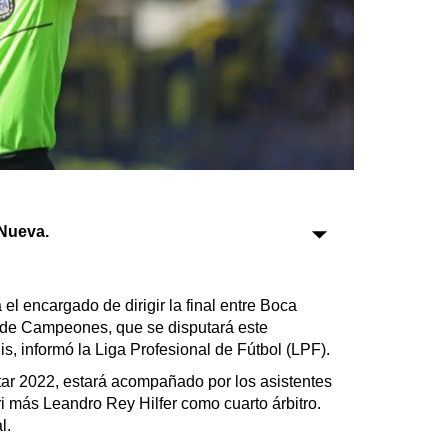
Sociedad
Tecnología
Turismo
Salud
Es viral
Nueva.
l encargado de dirigir la final entre Boca
Farmacias
o de Campeones, que se disputará este
, informó la Liga Profesional de Fútbol (LPF).
Transportes
Loterías
tar 2022, estará acompañado por los asistentes
i más Leandro Rey Hilfer como cuarto árbitro.
Datos Útiles
l.
Fúnebres