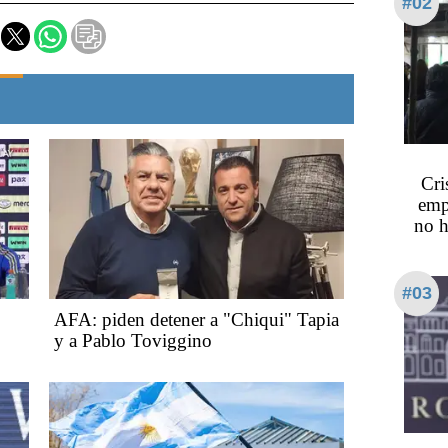
#02
Cri
emp
no h
#03
AFA: piden detener a "Chiqui" Tapia
y a Pablo Toviggino