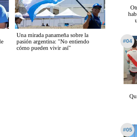
Ot
hab
Una mirada panameña sobre la
#04
de
pasión argentina: "No entiendo
cómo pueden vivir así"
Qui
#05