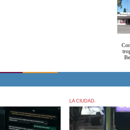
Con
tro
Be
LA CIUDAD.