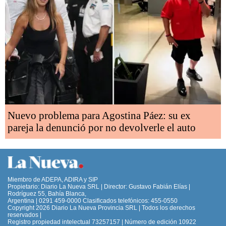
Nuevo problema para Agostina Páez: su ex
pareja la denunció por no devolverle el auto
Miembro de ADEPA, ADIRA y SIP
Propietario: Diario La Nueva SRL | Director: Gustavo Fabián Elías |
Rodríguez 55, Bahía Blanca,
Argentina | 0291 459-0000 Clasificados telefónicos: 455-0550
Copyright 2026 Diario La Nueva Provincia SRL | Todos los derechos
reservados |
Registro propiedad intelectual 73257157 | Número de edición 10922