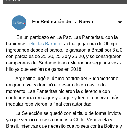
Clasificados
Horóscopo
Suplementos
Por
Redacción de La Nueva.
Farmacias
Servicios
Transportes
En un partidazo en La Paz, Las Panteritas, con la
Loterías
bahiense
Felicitas Barbero
-actual jugadora de Olimpo-
ingresando desde el banco, le ganaron a Brasil por 3 a 0,
Datos Útiles
con parciales de 25-20, 25-20 y 25-20, y se consagraron
Fúnebres
campeonas del Sudamericano Menor por segunda vez a
Edictos
hilo ya que venían de ganar en 2018.
Teléfonos de urgencia
Argentina jugó el último partido del Sudamericano
en gran nivel y dominó el desarrollo en casi todo
momento. Las Panteritas hicieron la diferencia con
contundencia en saque y ataque y frente a un rival más
irregular resolvieron la final con autoridad.
La Selección se quedó con el título de forma invicta
ya que venció en sets corridos a Chile, Venezuela y
Brasil, mientras que necesitó cuatro sets contra Bolivia y