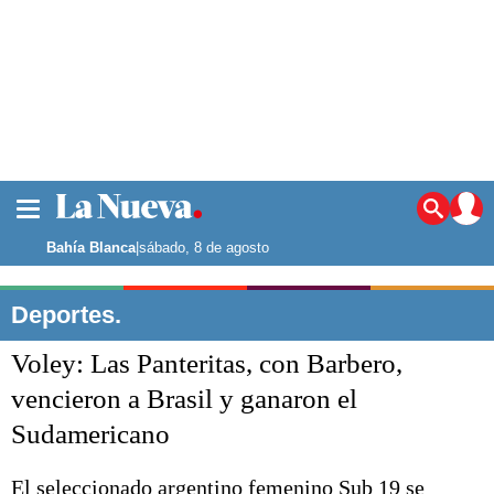
La ciudad
Noticias
Bahía Blanca
|
sábado, 8 de agosto
Punta Alta
La región
Deportes.
El país
Voley: Las Panteritas, con Barbero,
El mundo
Seguridad
vencieron a Brasil y ganaron el
Opinión
Sudamericano
Escenario Olímpico
Deportes
Liga del Sur
El seleccionado argentino femenino Sub 19 se