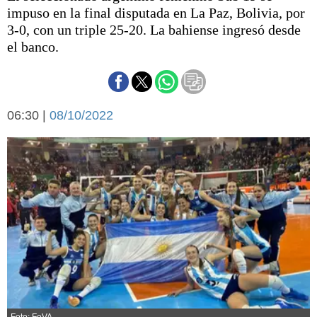
Básquetbol
impuso en la final disputada en La Paz, Bolivia, por
Fútbol
3-0, con un triple 25-20. La bahiense ingresó desde
el banco.
Federal A
Aplausos
Arte y cultura
Cines
Economía y finanzas
Economía y campo
06:30 |
08/10/2022
Con el campo
Espacio empresas
Sociedad
Sociedad y tiempo
libre
Tecnología
Turismo
Salud
Es viral
El tiempo
Cartón Lleno
Fúnebres
Foto: FeVA