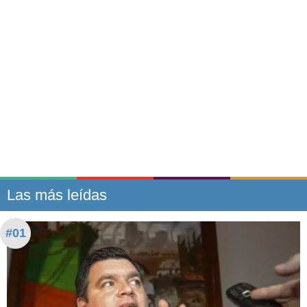
Las más leídas
#01