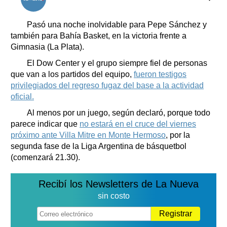
Clasificados
Horóscopo
Pasó una noche inolvidable para Pepe Sánchez y
Suplementos
también para Bahía Basket, en la victoria frente a
Gimnasia (La Plata).
Farmacias
Servicios
Transportes
El Dow Center y el grupo siempre fiel de personas
que van a los partidos del equipo,
fueron testigos
Loterías
privilegiados del regreso fugaz del base a la actividad
Datos Útiles
oficial.
Fúnebres
Al menos por un juego, según declaró, porque todo
Edictos
parece indicar que
no estará en el cruce del viernes
Teléfonos de urgencia
próximo ante Villa Mitre en Monte Hermoso
, por la
segunda fase de la Liga Argentina de básquetbol
(comenzará 21.30).
Recibí los Newsletters de La Nueva
sin costo
Registrar