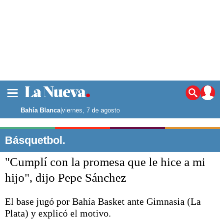
La ciudad
Noticias
Bahía Blanca
|
viernes, 7 de agosto
Punta Alta
La región
Básquetbol.
El país
"Cumplí con la promesa que le hice a mi
El mundo
Seguridad
hijo", dijo Pepe Sánchez
Opinión
Escenario Olímpico
El base jugó por Bahía Basket ante Gimnasia (La
Deportes
Plata) y explicó el motivo.
Liga del Sur