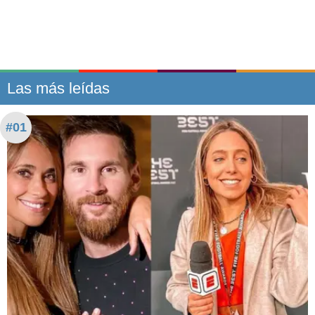
Las más leídas
#01