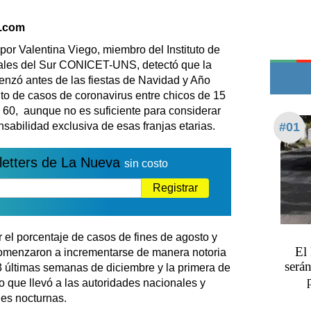
Edictos
Teléfonos de urgencia
a.com
or Valentina Viego, miembro del Instituto de
ales del Sur CONICET-UNS, detectó que la
nzó antes de las fiestas de Navidad y Año
o de casos de coronavirus entre chicos de 15
y 60, aunque no es suficiente para considerar
sabilidad exclusiva de esas franjas etarias.
#01
letters de La Nueva
sin costo
Registrar
el porcentaje de casos de fines de agosto y
El
comenzaron a incrementarse de manera notoria
serán
3 últimas semanas de diciembre y la primera de
o que llevó a las autoridades nacionales y
nes nocturnas.