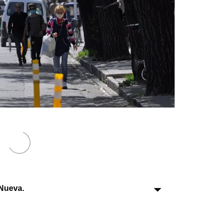
Sociedad
Tecnología
Turismo
Salud
Es viral
Farmacias
Transportes
Loterías
Nueva.
Datos Útiles
Fúnebres