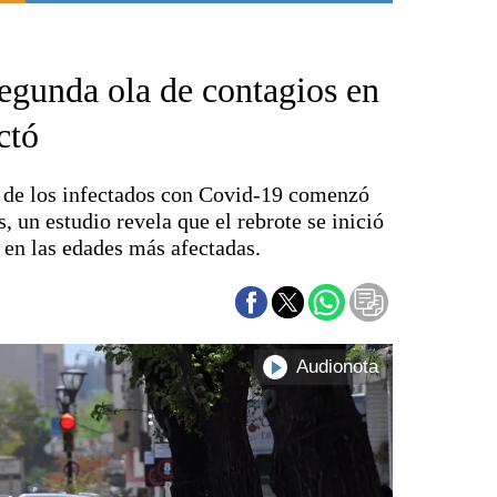
Punta Alta
La región
gunda ola de contagios en
El país
El mundo
ctó
Seguridad
Opinión
o de los infectados con Covid-19 comenzó
Escenario Olímpico
s, un estudio revela que el rebrote se inició
Liga del Sur
en las edades más afectadas.
Básquetbol
Fútbol
Federal A
Aplausos
Cines
Economía y finanzas
Con el campo
Espacio empresas