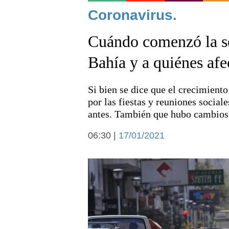
Noticias
Coronavirus.
Cuándo comenzó la se
Bahía y a quiénes afe
Si bien se dice que el crecimient
Deportes
por las fiestas y reuniones sociale
antes. También que hubo cambios 
06:30 |
17/01/2021
Arte y cultura
Economía y campo