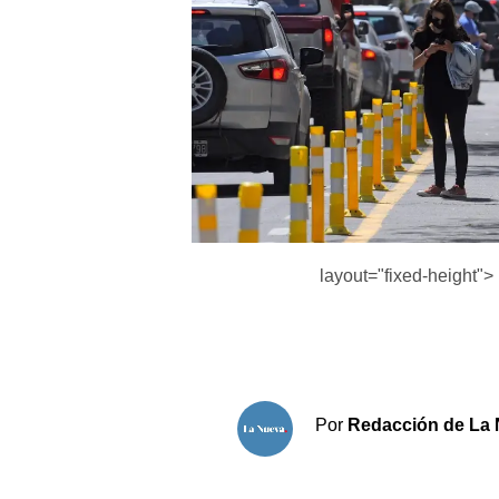
Sociedad y tiempo libre
El tiempo
Cartón Lleno
Fúnebres
Clasificados
layout="fixed-height">
Horóscopo
Suplementos
Servicios
Por
Redacción de La 