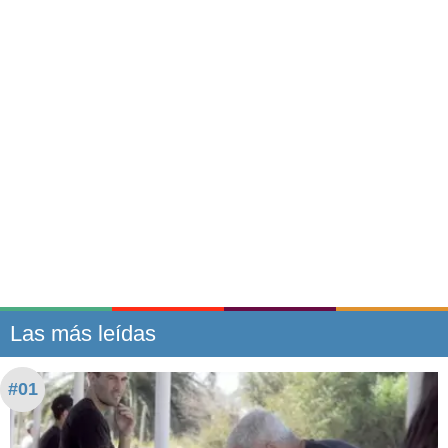
Las más leídas
#01