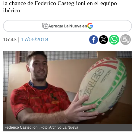
la chance de Federico Casteglioni en el equipo
Básquetbol
ibérico.
Fútbol
Federal A
Agregar La Nueva en
Aplausos
Arte y cultura
Cines
15:43 |
17/05/2018
Economía y finanzas
Economía y campo
Con el campo
Espacio empresas
Sociedad
Sociedad y tiempo
libre
Tecnología
Turismo
Salud
Es viral
El tiempo
Fúnebres
Federico Casteglioni. Foto: Archivo La Nueva.
Clasificados