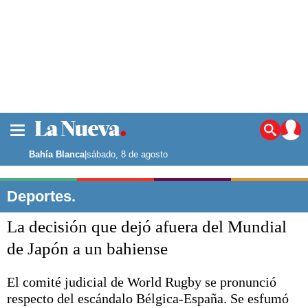
La ciudad
Noticias
Bahía Blanca
|
sábado, 8 de agosto
Punta Alta
La región
Deportes.
El país
La decisión que dejó afuera del Mundial
El mundo
Seguridad
de Japón a un bahiense
Opinión
Escenario Olímpico
El comité judicial de World Rugby se pronunció
Deportes
respecto del escándalo Bélgica-España. Se esfumó
Liga del Sur