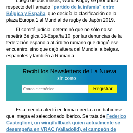
Luego de dos meses, World Rugby se pronunció
respecto del llamado
“partido de la infamia” entre
Bélgica y España
, que decidía la clasificación de la
plaza Europa 1 al Mundial de rugby de Japón 2019.
El comité judicial determinó que no sólo no se
repetirá Bélgica 18-España 10, por las denuncias de la
federación española al árbitro rumano que dirigió ese
encuentro, sino que dejó afuera del Mundial a belgas,
españoles y también a Rumania.
Recibí los Newsletters de La Nueva
sin costo
Registrar
Esta medida afectó en forma directa a un bahiense
que integra el seleccionado ibérico. Se trata de
Federico
Casteglioni, un wing/fullback quien actualmente se
desempeña en VRAC (Valladolid), el campeón de