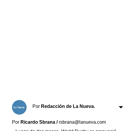
Horóscopo
Suplementos
Farmacias
Servicios
Transportes
Loterías
Datos Útiles
Fúnebres
Edictos
Teléfonos de urgencia
Por
Redacción de La Nueva.
Por
Ricardo Sbrana /
rsbrana@lanueva.com