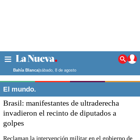
La ciudad
Noticias
Bahía Blanca
|
sábado, 8 de agosto
Punta Alta
La región
El mundo.
El país
Brasil: manifestantes de ultraderecha
El mundo
Seguridad
invadieron el recinto de diputados a
Opinión
golpes
Escenario Olímpico
Deportes
Liga del Sur
Reclaman la intervención militar en el gobierno de