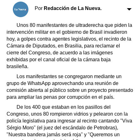
Clasificados
Por
Redacción de La Nueva.
Horóscopo
Suplementos
Unos 80 manifestantes de ultraderecha que piden la
Farmacias
Servicios
intervención militar en el gobierno de Brasil invadieron
Transportes
hoy, a golpes contra agentes legislativos, el recinto de la
Cámara de Diputados, en Brasilia, para reclamar el
Loterías
cierre del Congreso, de acuerdo a las imágenes
Datos Útiles
exhibidas por el canal oficial de la cámara baja
Fúnebres
brasileña.
Edictos
Los manifestantes se congregaron mediante un
Teléfonos de urgencia
grupo de WhatsApp aprovechando una reunión de
comisión abierta al público sobre un proyecto presentado
para ampliar las penas por corrupción en el país.
De los 400 que estaban en los pasillos del
Congreso, unos 80 rompieron vidrios y pelearon con la
policía legislativa para ingresar al recinto cantando "Viva
Sérgio Moro" (el juez del escándalo de Petrobras),
"Nuestra bandera jamás será roja" y "Queremos un