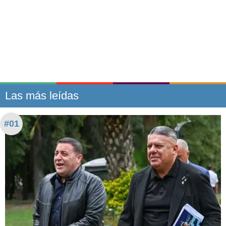
Las más leídas
#01