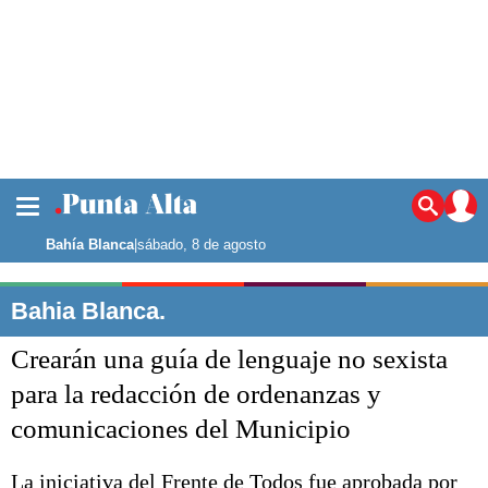
La ciudad
Noticias
Bahía Blanca
|
sábado, 8 de agosto
Punta Alta
La región
Bahia Blanca.
El país
Crearán una guía de lenguaje no sexista
El mundo
Seguridad
para la redacción de ordenanzas y
Opinión
comunicaciones del Municipio
Escenario Olímpico
Deportes
Liga del Sur
La iniciativa del Frente de Todos fue aprobada por