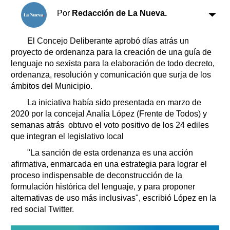
Clasificados
Por
Redacción de La Nueva.
Horóscopo
Suplementos
El Concejo Deliberante aprobó días atrás un
Farmacias
proyecto de ordenanza para la creación de una guía de
Servicios
Transportes
lenguaje no sexista para la elaboración de todo decreto,
ordenanza, resolución y comunicación que surja de los
Loterías
ámbitos del Municipio.
Datos Útiles
La iniciativa había sido presentada en marzo de
Fúnebres
2020 por la concejal Analía López (Frente de Todos) y
Edictos
semanas atrás obtuvo el voto positivo de los 24 ediles
Teléfonos de urgencia
que integran el legislativo local
"La sanción de esta ordenanza es una acción
afirmativa, enmarcada en una estrategia para lograr el
proceso indispensable de deconstrucción de la
formulación histórica del lenguaje, y para proponer
alternativas de uso más inclusivas", escribió López en la
red social Twitter.