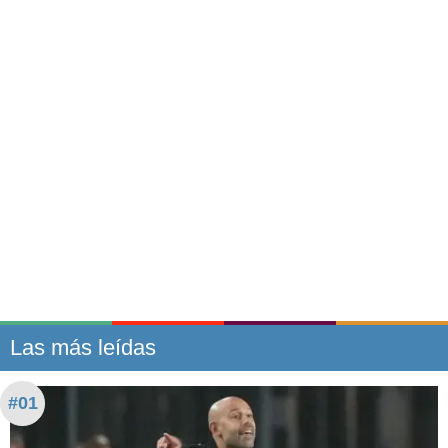
Las más leídas
#01