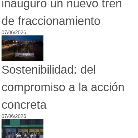
inauguró un nuevo tren
Loterías
Datos Útiles
de fraccionamiento
Fúnebres
Edictos
07/06/2026
Teléfonos de urgencia
Sostenibilidad: del
compromiso a la acción
concreta
07/06/2026