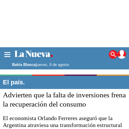
La ciudad
Noticias
Bahía Blanca
|
jueves, 6 de agosto
Punta Alta
La región
El país.
El país
Advierten que la falta de inversiones frena
El mundo
Seguridad
la recuperación del consumo
Opinión
Escenario Olímpico
El economista Orlando Ferreres aseguró que la
Deportes
Argentina atraviesa una transformación estructural
Liga del Sur