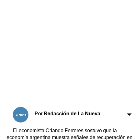
Horóscopo
Suplementos
Farmacias
Servicios
Transportes
Loterías
Datos Útiles
Fúnebres
Edictos
Teléfonos de urgencia
Por
Redacción de La Nueva.
El economista Orlando Ferreres sostuvo que la
economía argentina muestra señales de recuperación en