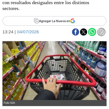
con resultados desiguales entre los distintos
Básquetbol
sectores.
Fútbol
Federal A
Agregar La Nueva en
Aplausos
Arte y cultura
Cines
13:24 |
04/07/2026
Economía y finanzas
Economía y campo
Con el campo
Espacio empresas
Sociedad
Sociedad y tiempo
libre
Tecnología
Turismo
Salud
Es viral
El tiempo
Fúnebres
Foto N/A
Clasificados