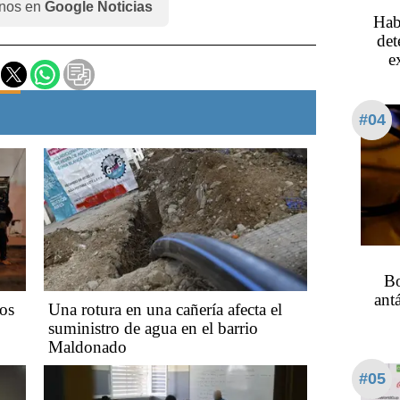
nos en
Google Noticias
Hab
det
e
#04
Bo
ant
os
Una rotura en una cañería afecta el
suministro de agua en el barrio
Maldonado
#05