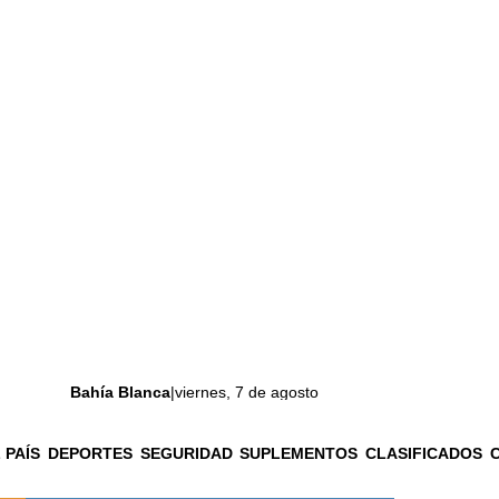
Bahía Blanca
|
viernes, 7 de agosto
 PAÍS
DEPORTES
SEGURIDAD
SUPLEMENTOS
CLASIFICADOS
La ciudad