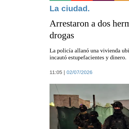
Noticias
La ciudad.
Arrestaron a dos her
drogas
La policía allanó una vivienda ub
Deportes
incautó estupefacientes y dinero.
11:05 |
02/07/2026
Arte y cultura
Economía y campo