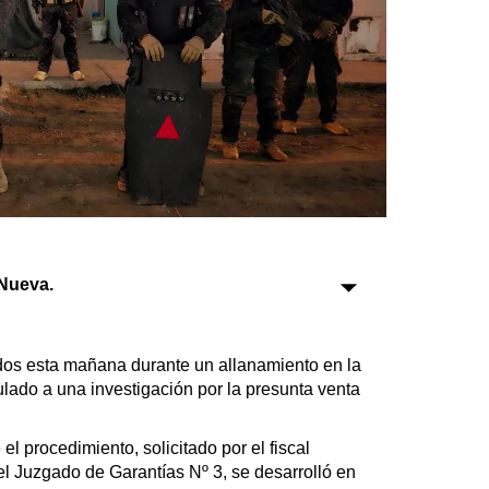
Sociedad
Tecnología
Turismo
Salud
Es viral
Nueva.
Farmacias
Transportes
os esta mañana durante un allanamiento en la
Loterías
ado a una investigación por la presunta venta
Datos Útiles
Fúnebres
el procedimiento, solicitado por el fiscal
Edictos
el Juzgado de Garantías Nº 3, se desarrolló en