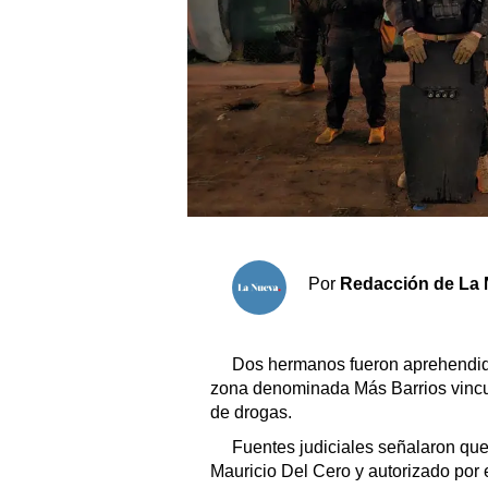
Sociedad y tiempo libre
El tiempo
Fúnebres
Clasificados
Horóscopo
Por
Redacción de La 
Suplementos
Servicios
Dos hermanos fueron aprehendid
zona denominada Más Barrios vincul
de drogas.
Fuentes judiciales señalaron que 
Mauricio Del Cero y autorizado por 