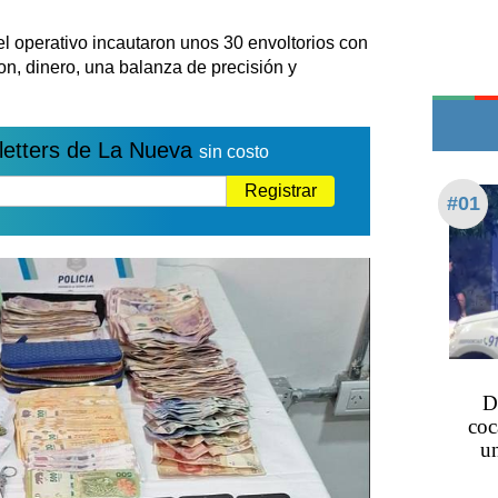
Teléfonos de urgencia
el operativo incautaron unos 30 envoltorios con
on, dinero, una balanza de precisión y
letters de La Nueva
sin costo
Registrar
#01
D
coc
un