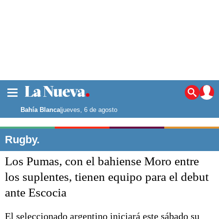
La ciudad
Noticias
Bahía Blanca
|
jueves, 6 de agosto
Punta Alta
La región
Rugby.
El país
Los Pumas, con el bahiense Moro entre
El mundo
Seguridad
los suplentes, tienen equipo para el debut
Opinión
ante Escocia
Escenario Olímpico
Deportes
Liga del Sur
El seleccionado argentino iniciará este sábado su