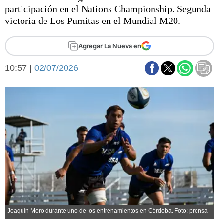
Básquetbol
participación en el Nations Championship. Segunda
Fútbol
victoria de Los Pumitas en el Mundial M20.
Federal A
Aplausos
Agregar La Nueva en
Arte y cultura
Cines
10:57 |
02/07/2026
Economía y finanzas
Economía y campo
Con el campo
Espacio empresas
Sociedad
Sociedad y tiempo
libre
Tecnología
Turismo
Salud
Es viral
El tiempo
Fúnebres
Clasificados
Joaquín Moro durante uno de los entrenamientos en Córdoba. Foto: prensa