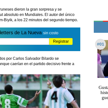
Teléfonos de urgencia
runeses dieron la gran sorpresa y se
ut absoluto en Mundiales. El autor del único
m-Biyik, a los 22 minutos del segundo tiempo.
letters de La Nueva
sin costo
Registrar
#01
idos por Carlos Salvador Bilardo se
unque caerían en el partido decisivo frente a
Gusta
hist
gue