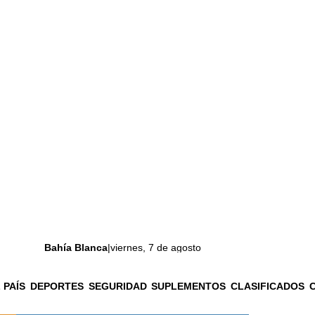
Bahía Blanca
|
viernes, 7 de agosto
 PAÍS
DEPORTES
SEGURIDAD
SUPLEMENTOS
CLASIFICADOS
La ciudad