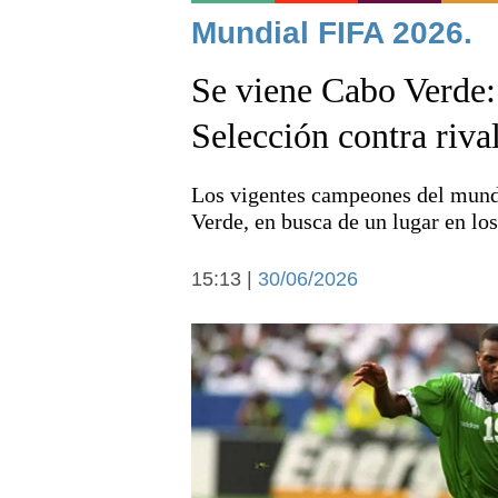
Noticias
Mundial FIFA 2026.
Se viene Cabo Verde: 
Selección contra riva
Los vigentes campeones del mundo
Deportes
Verde, en busca de un lugar en lo
15:13 |
30/06/2026
Arte y cultura
Economía y campo