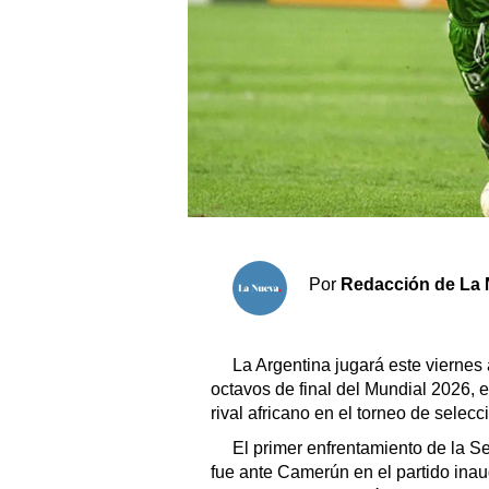
Sociedad y tiempo libre
El tiempo
Fúnebres
Clasificados
Horóscopo
Por
Redacción de La 
Suplementos
Servicios
La Argentina jugará este viernes
octavos de final del Mundial 2026, 
rival africano en el torneo de selec
El primer enfrentamiento de la S
fue ante Camerún en el partido inaug