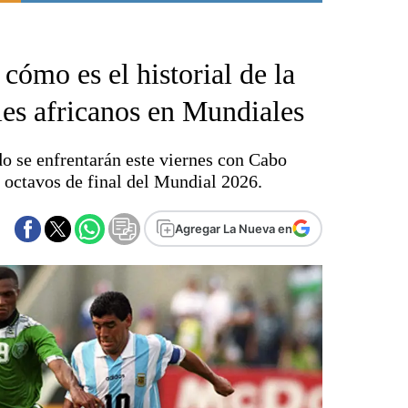
Punta Alta
La región
cómo es el historial de la
El país
El mundo
les africanos en Mundiales
Seguridad
Opinión
 se enfrentarán este viernes con Cabo
Escenario Olímpico
s octavos de final del Mundial 2026.
Liga del Sur
Básquetbol
Agregar La Nueva en
Fútbol
Federal A
Aplausos
Cines
Economía y finanzas
Con el campo
Espacio empresas