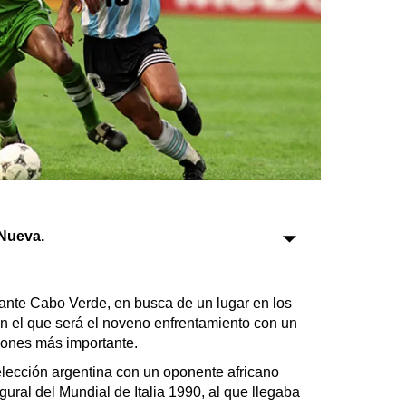
Sociedad
Tecnología
Turismo
Salud
Es viral
Nueva.
Farmacias
Transportes
 ante Cabo Verde, en busca de un lugar en los
Loterías
en el que será el noveno enfrentamiento con un
Datos Útiles
ciones más importante.
Fúnebres
elección argentina con un oponente africano
Edictos
ural del Mundial de Italia 1990, al que llegaba