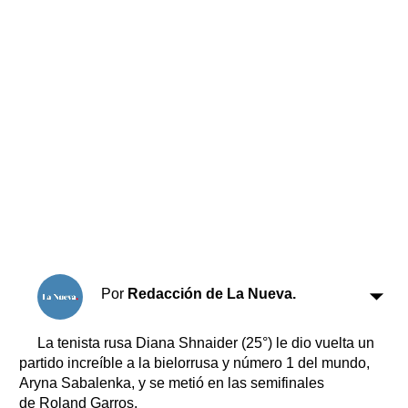
Horóscopo
Suplementos
Farmacias
Servicios
Transportes
Loterías
Datos Útiles
Fúnebres
Edictos
Teléfonos de urgencia
Por
Redacción de La Nueva.
La tenista rusa Diana Shnaider (25°) le dio vuelta un
partido increíble a la bielorrusa y número 1 del mundo,
Aryna Sabalenka, y se metió en las semifinales
de Roland Garros.