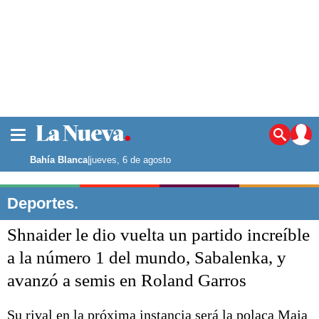
La ciudad
Noticias
Bahía Blanca
|
jueves, 6 de agosto
Punta Alta
La región
Deportes.
El país
Shnaider le dio vuelta un partido increíble
El mundo
Seguridad
a la número 1 del mundo, Sabalenka, y
Opinión
avanzó a semis en Roland Garros
Escenario Olímpico
Deportes
Liga del Sur
Su rival en la próxima instancia será la polaca Maja