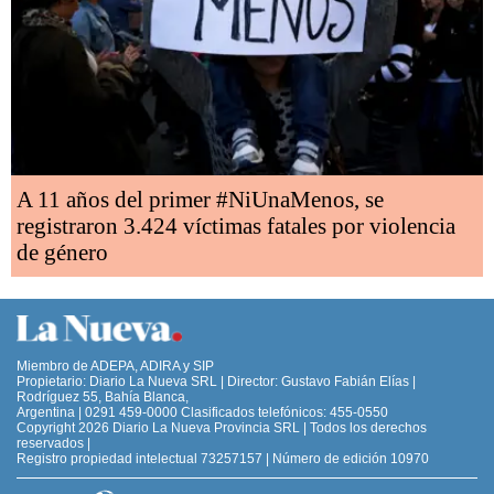
A 11 años del primer #NiUnaMenos, se
registraron 3.424 víctimas fatales por violencia
de género
Miembro de ADEPA, ADIRA y SIP
Propietario: Diario La Nueva SRL | Director: Gustavo Fabián Elías |
Rodríguez 55, Bahía Blanca,
Argentina | 0291 459-0000 Clasificados telefónicos: 455-0550
Copyright 2026 Diario La Nueva Provincia SRL | Todos los derechos
reservados |
Registro propiedad intelectual 73257157 | Número de edición 10970